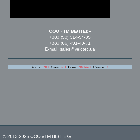
ООО «ТМ ВЕЛТЕК»
+380 (50) 314-94-95
+380 (66) 491-40-71
E-mail: sales@veldtec.ua
Хосты:
783,
Хиты:
261,
Всего:
3989268
Сейчас:
1
© 2013-2026 ООО «ТМ ВЕЛТЕК»