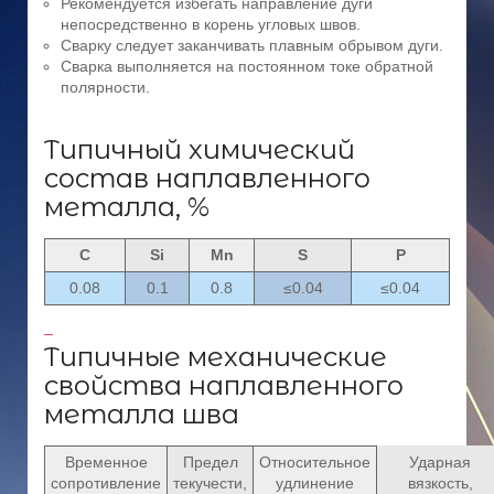
Рекомендуется избегать направление дуги
непосредственно в корень угловых швов.
Сварку следует заканчивать плавным обрывом дуги.
Сварка выполняется на постоянном токе обратной
полярности.
Типичный химический
состав наплавленного
металла, %
C
Si
Mn
S
P
0.08
0.1
0.8
≤0.04
≤0.04
_
Типичные механические
свойства наплавленного
металла шва
Временное
Предел
Относительное
Ударная
сопротивление
текучести,
удлинение
вязкость,