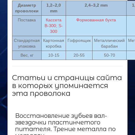
Диаметр
1,2–2,0
2,4–3,2 mm
1
проволоки
mm
Поставка
Кассета
Формованная бухта
В-300; S-
300
Стандартная
Картонная
Гофроящик
Металлический
Ме
упаковка
коробка
барабан
Вес, кг
10-15
20-55
50-70
Статьи и страницы сайта
в которых упоминается
эта проволока
Восстановление зубьев вал-
звездочки пластинчетого
питателя. Трение металла по