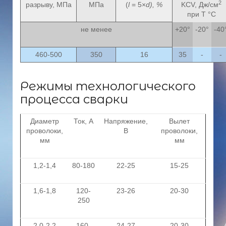
2
разрыву, МПа
МПа
(
l
= 5×
d), %
KCV, Дж/см
при Т °C
не менее
+20°
-20°
-40
460-500
350
16
35
-
-
Режимы технологического
процесса сварки
Диаметр
Ток, А
Напряжение,
Вылет
проволоки,
В
проволоки,
мм
мм
1,2-1,4
80-180
22-25
15-25
1,6-1,8
120-
23-26
20-30
250
2,0-2,2
160-
24-27
20-30