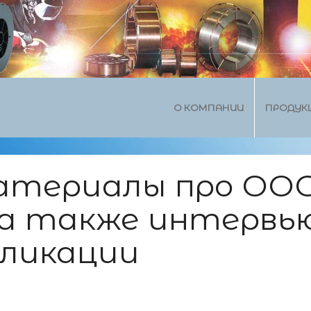
О КОМПАНИИ
ПРОДУК
атериалы про ОО
 а также интервью
бликации