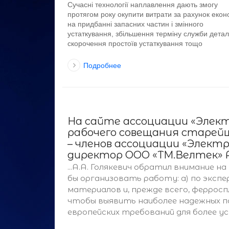
Сучасні технології наплавлення дають змогу
протягом року окупити витрати за рахунок екон
на придбанні запасних частин і змінного
устаткування, збільшення терміну служби детал
скорочення простоїв устаткування тощо
Подробнее
На сайте ассоциации «Элек
рабочего совещания старе
– членов ассоциации «Электр
директор ООО «ТМ.Велтек» А
...А.А. Голякевич обратил внимание н
бы организовать работу: а) по экс
материалов и, прежде всего, ферросп
чтобы выявить наиболее надежных п
европейских требований для более усп