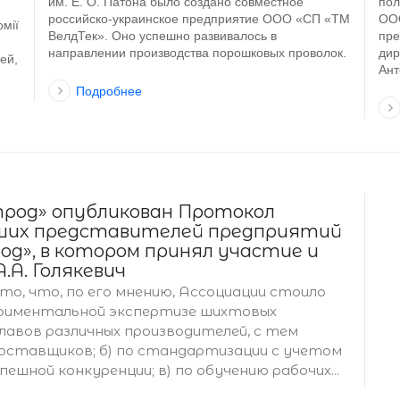
им. Е. О. Патона было создано совместное
пол
российско-украинское предприятие ООО «СП «ТМ
ООО
омії
ВелдТек». Оно успешно развивалось в
пре
направлении производства порошковых проволок.
ди
ей,
Ант
Подробнее
трод» опубликован Протокол
йших представителей предприятий
од», в котором принял участие и
.А. Голякевич
а то, что, по его мнению, Ассоциации стоило
периментальной экспертизе шихтовых
лавов различных производителей, с тем
оставщиков; б) по стандартизации с учетом
ешной конкуренции; в) по обучению рабочих...