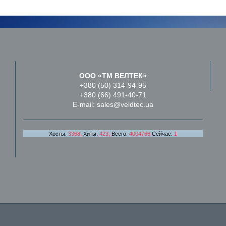
ООО «ТМ ВЕЛТЕК»
+380 (50) 314-94-95
+380 (66) 491-40-71
E-mail: sales@veldtec.ua
Хосты:
3368,
Хиты:
423,
Всего:
4004766
Сейчас:
1