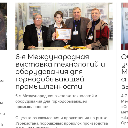
6-я Международная
О
выставка технологий и
у
оборудования для
М
горнодобывающей
с
ам
промышленности
в
6-я Международная выставка технологий и
4-7
оборудования для горнодобывающей
Меж
м.
промышленности
«Св
мет
х и
«За
С целью ознакомления и продвижения на рынке
Орг
Узбекистана порошковых проволок производства
ой