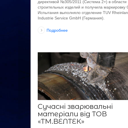
директивой №305/2011 (Система 2+) в области
строительных изделий и получила маркировку 
Испытания выполняло отделение TUV Rheinla
Industrie Service GmbH (Германия).
Подробнее
Сучасні зварювальні
матеріали від ТОВ
«ТМ.ВЕЛТЕК»