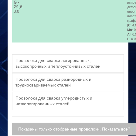
G
-
испр
Ø1,6-
дефек
3,0
серог
плас
граф
[
C
: 4.
Mn
: 
Al
: 0.
P
: 0.0
Проволоки для сварки легированных,
высокопрочных и теплоустойчивых сталей
Проволоки для сварки разнородных и
трудносвариваемых сталей
Проволоки для сварки углеродистых и
низколегированных сталей