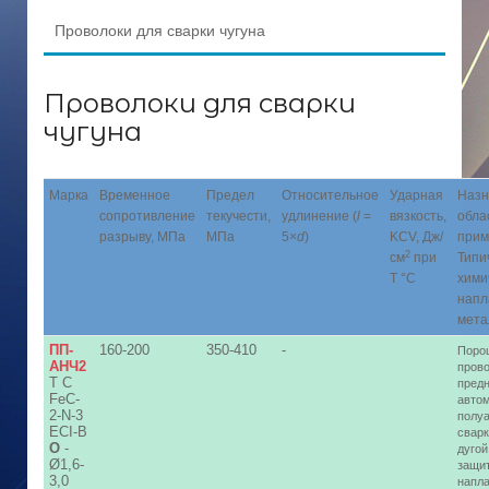
Проволоки для сварки чугуна
Проволоки для сварки
чугуна
Марка
Временное
Предел
Относительное
Ударная
Назн
сопротивление
текучести,
удлинение (
l
=
вязкость,
обла
разрыву, МПа
МПа
5×
d
)
KCV, Дж/
прим
2
см
при
Типи
Т °C
хими
напл
мета
ПП-
160-200
350-410
-
Поро
АНЧ2
пров
T C
пред
FeC-
автом
2-N-3
полу
ECI-B
сварк
О
-
дугой
Ø1,6-
защит
3,0
напла