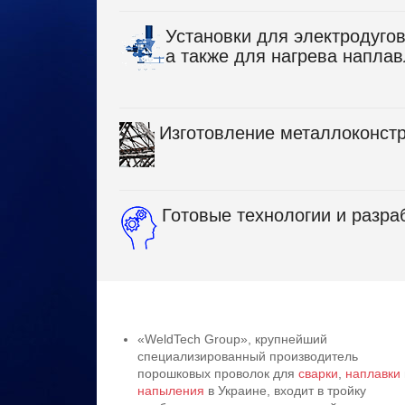
Установки для электродугов
а также для нагрева напла
Изготовление металлоконст
Готовые технологии и разра
«WeldTech Group», крупнейший
специализированный производитель
порошковых проволок для
сварки
,
наплавки
напыления
в Украине, входит в тройку