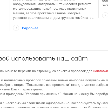
обо
оборудования, материалы и технология ремонта
экс
металлорежущих ножей, роликов правильных
машин, валков прокатных станов, которые
успешно реализованы рядом крупных комбинатов.
Подробнее
ьзой использовать наш сайт
вы можете перейти на страницу со списком проволок для
наплавки
х и наплавочных проволок показаны только наиболее популярные 
, выбрать опцию "Показывать все проволоки" (заодно можно выбрат
ранными Вами параметрами.
ем приведены "Условия применения". Нажав на иконку Вы перейдет
и с несколькими свойствами одновременно, воспользуйтесь пунк
 и поискать проволоки, у которых есть все отмеченные Условия п