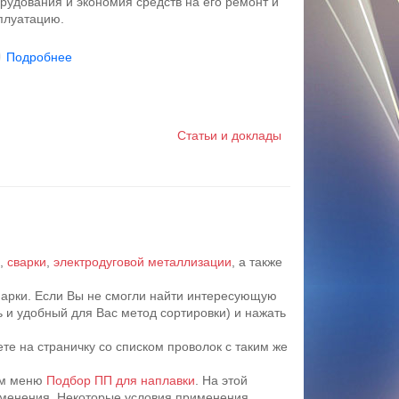
рудования и экономия средств на его ремонт и
плуатацию.
Подробнее
Статьи и доклады
,
сварки
,
электродуговой металлизации
, а также
марки. Если Вы не смогли найти интересующую
ь и удобный для Вас метод сортировки) и нажать
е на страничку со списком проволок с таким же
том меню
Подбор ПП для наплавки
. На этой
рименения. Некоторые условия применения