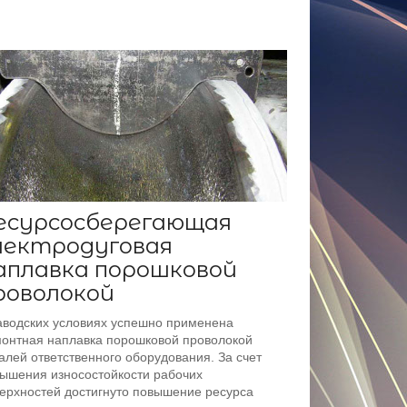
есурсосберегающая
лектродуговая
аплавка порошковой
роволокой
аводских условиях успешно применена
онтная наплавка порошковой проволокой
алей ответственного оборудования. За счет
ышения износостойкости рабочих
ерхностей достигнуто повышение ресурса