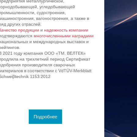
предприятия металлургической,
горнодобывающей, угледобывающей
промышленности, судостроения,
машиностроения, вагоностроения, а также в
ряд других отраслей.
Качество продукции
и
надежность компании
подтверждаются
многочисленными наградами
национальных и международных выставок и
рейтингов.
В 2021 году компания ООО «ТМ. ВЕЛТЕК»
продлила на трехлетний период Сертификат
одобрения производителя сварочных
материалов в соответствии с VdTÜV-Merkblatt
Schweiβtechnik 1153:2012
Подробнее