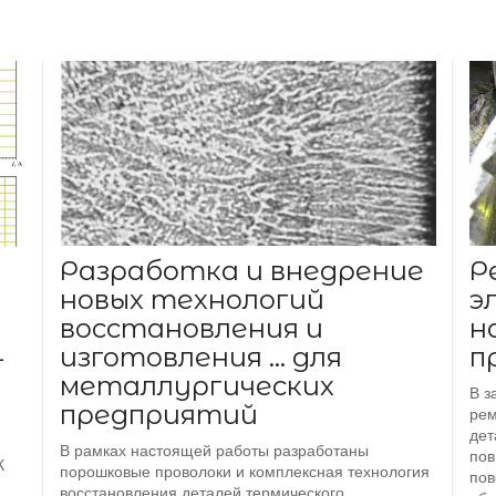
Разработка и внедрение
Р
новых технологий
э
восстановления и
н
изготовления ... для
п
-
металлургических
В з
предприятий
рем
дет
В рамках настоящей работы разработаны
пов
К
порошковые проволоки и комплексная технология
пов
восстановления деталей термического