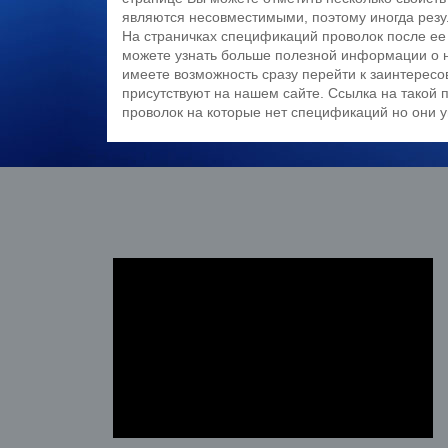
являются несовместимыми, поэтому иногда резу
На страничках спецификаций проволок после ее 
можете узнать больше полезной информации о не
имеете возможность сразу перейти к заинтерес
присутствуют на нашем сайте. Ссылка на такой п
проволок на которые нет спецификаций но они 