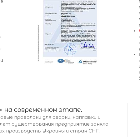
на
»
е
yd
 на современном этапе.
вые проволоки для сварки, наплавки и
6 лет существования предприятие заняло
ых производств Украины и стран СНГ.