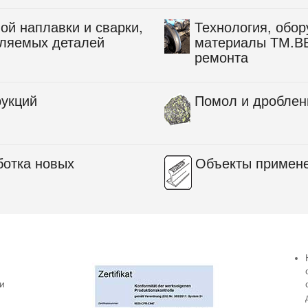
ой наплавки и сварки,
Технология, обо
вляемых деталей
материалы ТМ.В
ремонта
рукций
Помол и дроблен
ботка новых
Объекты примен
и