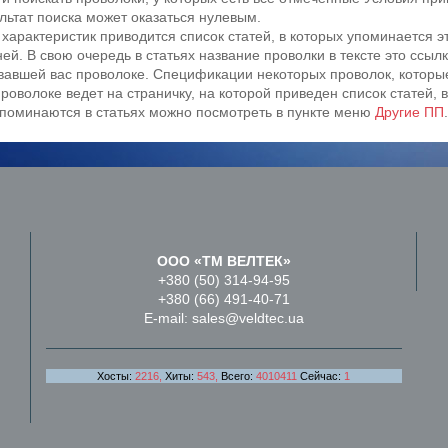
льтат поиска может оказаться нулевым.
характеристик приводится список статей, в которых упоминается э
й. В свою очередь в статьях название проволки в тексте это ссылк
овавшей вас проволоке. Спецификации некоторых проволок, которы
роволоке ведет на страничку, на которой приведен список статей,
упоминаются в статьях можно посмотреть в пункте меню
Другие ПП
.
ООО «ТМ ВЕЛТЕК»
+380 (50) 314-94-95
+380 (66) 491-40-71
E-mail: sales@veldtec.ua
Хосты:
2216,
Хиты:
543,
Всего:
4010411
Сейчас:
1