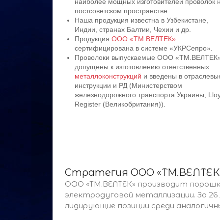
наиболее мощных изготовителей проволок 
постсоветском пространстве.
Наша продукция известна в Узбекистане,
Индии, странах Балтии, Чехии и др.
Продукция
ООО «ТМ.ВЕЛТЕК»
сертифицирована в системе «УКРСепро».
Проволоки выпускаемые ООО «ТМ.ВЕЛТЕК
допущены к изготовлению ответственных
металлоконструкций
и введены в отраслевы
инструкции и РД (Министерством
железнодорожного транспорта Украины, Llo
Register (Великобритания)).
Стратегия ООО «ТМ.ВЕЛТЕК»
ООО «ТМ.ВЕЛТЕК» производит порошко
электродуговой металлизации. За 2
лидирующие позиции среди аналогичн