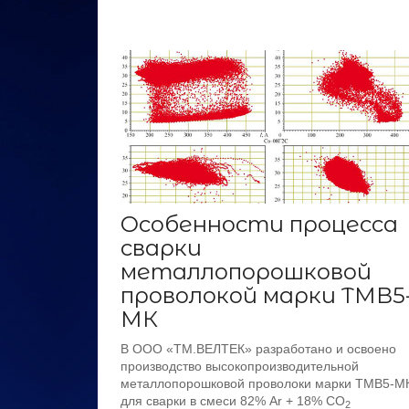
Особенности процесса
сварки
металлопорошковой
проволокой марки ТМВ5
МК
В ООО «ТМ.ВЕЛТЕК» разработано и освоено
производство высокопроизводительной
металлопорошковой проволоки марки ТМВ5-М
для сварки в смеси 82% Ar + 18% CO
2