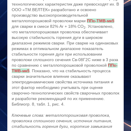
технологических характеристик даже превосходят их. В
ООО «ТМ.ВЕЛТЕК» разработано и освоено
производство высокопроизводительной
металлопорошковой проволоки марки
ППс-ТМВ-мк5
для сварки в смеси 82% Ar + 18% CO
. Установлено,
2
что металлопорошковая проволока обеспечивает
высокую стабильность горения дуги в широком
диапазоне режимов сварки. При сварке на одинаковых
режимах в оптимальном диапазоне показатель
стабильности горения дуги при использовании
проволоки сплошного сечения Св-08Г2С ниже в 3 раза
по сравнению с металлопорошковой проволокой
ППс-
ТМВ-мк5
. Показано, что на стабильность процесса
сварки значительное влияние оказывают
электродинамические свойства источника питания и
этот фактор необходимо учитывать при оценке
сварочно-технологических свойств сварочных проволок
и разработке рекомендаций по их применению.
Библиогр. 8, табл. 1, рис. 4.
Ключевые слова: металлопорошковая проволока,
проволока сплошного сечения, источник питания,
стабильность горения дуги, короткие замыкания