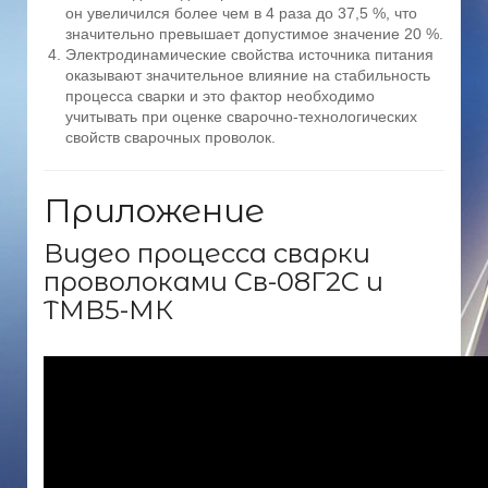
он увеличился более чем в 4 раза до 37,5 %, что
значительно превышает допустимое значение 20 %.
Электродинамические свойства источника питания
оказывают значительное влияние на стабильность
процесса сварки и это фактор необходимо
учитывать при оценке сварочно-технологических
свойств сварочных проволок.
Приложение
Видео процесса сварки
проволоками Св-08Г2С и
ТМВ5-МК