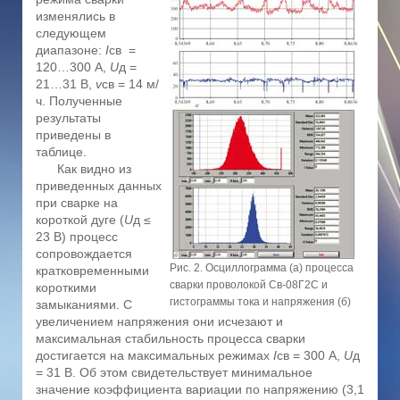
изменялись в
следующем
диапазоне:
I
св =
120…300 А,
U
д =
21…31 В,
v
св = 14 м/
ч. Полученные
результаты
приведены в
таблице.
Как видно из
приведенных данных
при сварке на
короткой дуге (
U
д ≤
23 В) процесс
сопровождается
Рис. 2. Осциллограмма (а) процесса
кратковременными
сварки проволокой Св-08Г2С и
короткими
гистограммы тока и напряжения (б)
замыканиями. С
увеличением напряжения они исчезают и
максимальная стабильность процесса сварки
достигается на максимальных режимах
I
св = 300 А,
U
д
= 31 В. Об этом свидетельствует минимальное
значение коэффициента вариации по напряжению (3,1