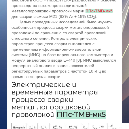
аналогов в ООО «ТМ.ВЕЛТЕК» разработано и освоено
производство высокопроизводительной
металлопорошковой проволоки марки
ППс-ТМВ-мк5
для сварки в смеси М21 (82% Ar + 18% CO
).
2
Целью проведенных исследований было изучить
особенности процесса сварки металлопорошковой
проволокой по сравнению со сваркой проволокой
сплошного сечения. Контроль электрических
параметров процесса сварки выполнялся с
применением информационно-измерительной
системы (ИИС) на базе персонального компьютера и
модуля аналогового ввода Е–440 [8]. ИИС выполнялся
непрерывный анализ и запись показателей
регистрируемых параметров с частотой 10 кГц во
время всего цикла сварки.
Электрические и
временные параметры
процесса сварки
металлопорошковой
проволокой
ППс-ТМВ-мк5