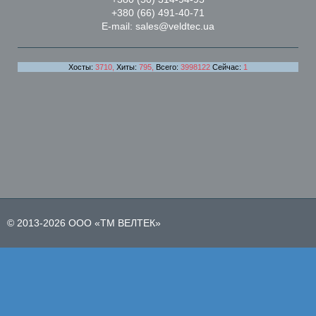
+380 (66) 491-40-71
E-mail: sales@veldtec.ua
Хосты:
3710,
Хиты:
795,
Всего:
3998122
Сейчас:
1
© 2013-2026 ООО «ТМ ВЕЛТЕК»