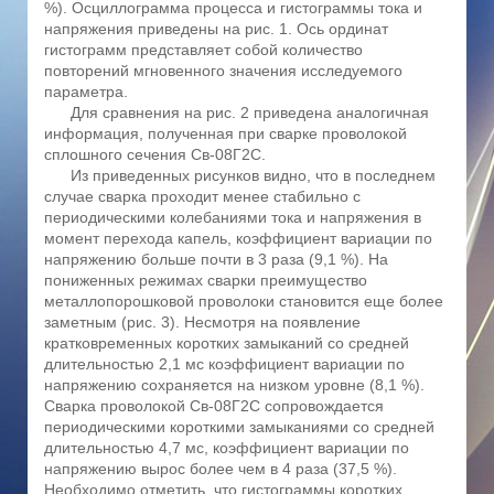
%). Осциллограмма процесса и гистограммы тока и
напряжения приведены на рис. 1. Ось ординат
гистограмм представляет собой количество
повторений мгновенного значения исследуемого
параметра.
Для сравнения на рис. 2 приведена аналогичная
информация, полученная при сварке проволокой
сплошного сечения Св-08Г2С.
Из приведенных рисунков видно, что в последнем
случае сварка проходит менее стабильно с
периодическими колебаниями тока и напряжения в
момент перехода капель, коэффициент вариации по
напряжению больше почти в 3 раза (9,1 %). На
пониженных режимах сварки преимущество
металлопорошковой проволоки становится еще более
заметным (рис. 3). Несмотря на появление
кратковременных коротких замыканий со средней
длительностью 2,1 мс коэффициент вариации по
напряжению сохраняется на низком уровне (8,1 %).
Сварка проволокой Св-08Г2С сопровождается
периодическими короткими замыканиями со средней
длительностью 4,7 мс, коэффициент вариации по
напряжению вырос более чем в 4 раза (37,5 %).
Необходимо отметить, что гистограммы коротких