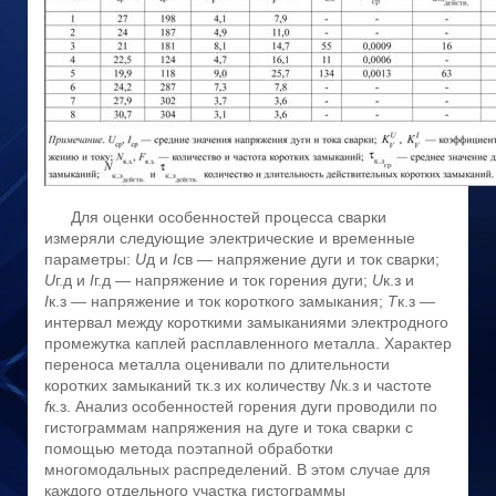
Для оценки особенностей процесса сварки
измеряли следующие электрические и временные
параметры:
U
д и
I
св — напряжение дуги и ток сварки;
U
г.д и
I
г.д — напряжение и ток горения дуги;
U
к.з и
I
к.з — напряжение и ток короткого замыкания;
T
к.з —
интервал между короткими замыканиями электродного
промежутка каплей расплавленного металла. Характер
переноса металла оценивали по длительности
коротких замыканий τк.з их количеству
N
к.з и частоте
f
к.з. Анализ особенностей горения дуги проводили по
гистограммам напряжения на дуге и тока сварки с
помощью метода поэтапной обработки
многомодальных распределений. В этом случае для
каждого отдельного участка гистограммы