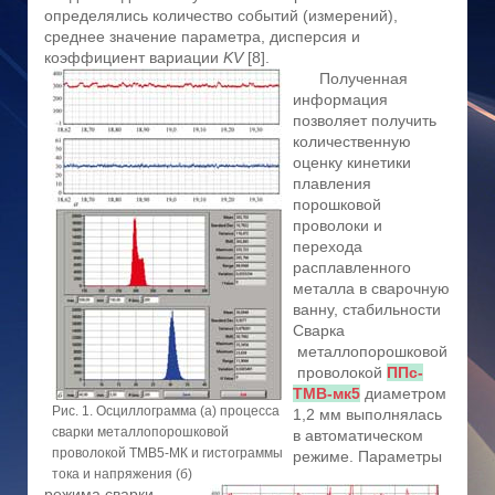
определялись количество событий (измерений),
среднее значение параметра, дисперсия и
коэффициент вариации
KV
[8].
Полученная
информация
позволяет получить
количественную
оценку кинетики
плавления
порошковой
проволоки и
перехода
расплавленного
металла в сварочную
ванну, стабильности
Сварка
металлопорошковой
проволокой
ППс-
ТМВ-мк5
диаметром
Рис. 1. Осциллограмма (а) процесса
1,2 мм выполнялась
сварки металлопорошковой
в автоматическом
проволокой ТМВ5-МК и гистограммы
режиме. Параметры
тока и напряжения (б)
режима сварки