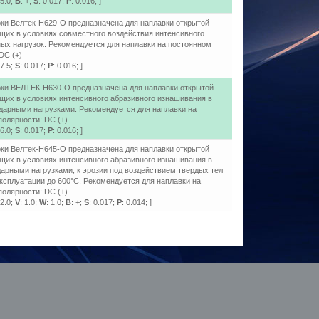
15.0;
B
: +;
S
: 0.017;
P
: 0.016; ]
ки Велтек-Н629-О предназначена для наплавки открытой
ющих в условиях cовместного воздействия интенсивного
ных нагрузок. Рекомендуется для наплавки на постоянном
DC (+)
17.5;
S
: 0.017;
P
: 0.016; ]
ки ВЕЛТЕК-Н630-О предназначена для наплавки открытой
ющих в условиях интенсивного абразивного изнашивания в
дарными нагрузками. Рекомендуется для наплавки на
олярности: DC (+).
26.0;
S
: 0.017;
P
: 0.016; ]
ки Велтек-Н645-О предназначена для наплавки открытой
ющих в условиях интенсивного абразивного изнашивания в
арными нагрузками, к эрозии под воздействием твердых тел
ксплуатации до 600°С. Рекомендуется для наплавки на
полярности: DC (+)
22.0;
V
: 1.0;
W
: 1.0;
B
: +;
S
: 0.017;
P
: 0.014; ]