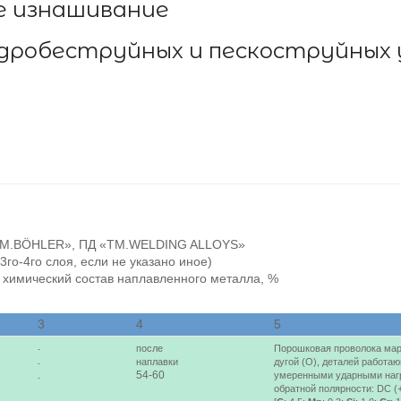
е изнашивание
 дробеструйных и пескоструйных
«ТМ.BÖHLER», ПД «ТМ.WELDING ALLOYS»
го-4го слоя, если не указано иное)
 химический состав наплавленного металла, %
3
4
5
после
Порошковая проволока мар
-
наплавки
дугой (О), деталей работа
-
54-60
умеренными ударными нагр
-
обратной полярности: DC (+