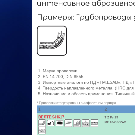
интенсивное абразивно
Примеры: Трубопроводы
Марка проволоки
EN 14 700, DIN 8555
Импортные аналоги по ПД «ТМ.ESAB», ПД 
Твердость наплавленного металла, (HRC для 3
Назначение и область применения. Типичный
* Проволоки отсортированы в алфавитном порядке
1
2
ВЕЛТЕК-Н617
T Z Fe 15
MF 10-GF-55-G