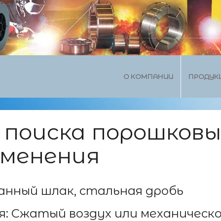
О КОМПАНИИ
ПРОДУК
поиска порошковых
именения
анный шлак, стальная дробь
: Сжатый воздух или механическо