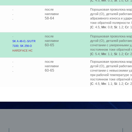
[
C
: 4.5;
Mn
: 0.3;
Si
: 1.0;
Cr
: 
после
Порошковая проволока мар
-
наплавки
дугой (О), деталей работа
-
58-64
абразивного износа и удар
-
токе обратной полярности: 
[
C
: 4.5;
Mn
: 0.8;
Si
: 1.2;
Cr
: 
после
Порошковая проволока мар
-
наплавки
дугой (О), деталей работа
SK A 46-O,-S/UTR
60-65
сочетании с умеренными у
7100; SK 256-O
постоянном токе обратной п
HARDFACE НC
[
C
: 5.4;
Mn
: 1.1;
Si
: 1.2;
Cr
: 
после
Порошковая проволока мар
-
наплавки
дугой (О), деталей работа
-
60-65
сочетании с невысокими уд
-
при рабочей температуре э
постоянном токе обратной 
[
C
: 4.5;
Mn
: 1.1;
Si
: 1.2;
Cr
: 