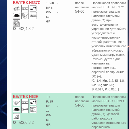
ВЕЛТЕК-Н637С
после
Порошковая проволока
T Fe8
-
наплавки
марки ВЕЛТЕК-Н637C
MF 6-
-
54-60
предназначена для
GF-
-
наплавки открытой
60-
дугой (О) при
GP
восстановлении и
О
-
Ø2,4-3,2
упрочнении деталей из
углеродистых и
низколегированных
сталей, работающих в
условиях интенсивного
абразивного износа с
ударными нагрузками.
Рекомендуется для
наплавки на
постоянном токе
обратной полярности:
DC (+).
[
C
: 1.4;
Mn
: 1.2;
Si
: 1.0;
Cr
: 8.5;
Nb
: 6.0;
S
: 0.017;
P
: 0.016; ]
ВЕЛТЕК-Н639
после
Порошковая проволока
T Z
-
наплавки
марки ВЕЛТЕК-Н639-О
Fe15
-
54-60
предназначена для
MF
-
наплавки открытой
10-
дугой (О), деталей
GF-
работающих в
60-
О
-
Ø2,6-3,2
условиях интенсивного
GR
абразивного