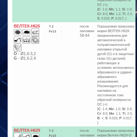
обратной полярности:
DC (+).
[
C
: 1.6;
Mn
: 1.1;
Si
: 1.0;
Cr
: 8.0;
Mo
: 1.2;
Ti
: 2.5;
S
: 0.015;
P
: 0.017; ]
ВЕЛТЕК-Н626
после
Порошковая проволока
T Z
-
наплавки
марки ВЕЛТЕК-Н626
Fe13
-
58-64
предназначена для
-
автоматической и
полуавтоматической
наплавки открытой
О
-
Ø1,6-3,2
дугой (O) и в защитных
G
-
Ø1,6-2,4
газах (G) деталей,
работающих в
условиях интенсивного
абразивного и ударно-
абразивного
изнашивания.
Рекомендуется для
наплавки на
постоянном токе
обратной полярности:
DC (+).
[
C
: 1.4;
Mn
: 1.0;
Si
: 0.9;
Cr
: 8.0;
Mo
: 1.1;
Ti
: 2.5;
B
: +;
S
: 0.015;
P
: 0.017;
]
ВЕЛТЕК-Н629
после
Порошковая проволока
T Z
-
наплавки
марки Велтек-Н629-О
Fe15
-