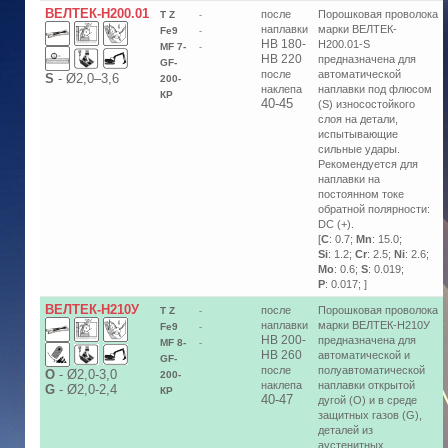
ВЕЛТЕК-Н200.01
после
Порошковая проволока
T Z
-
наплавки
марки ВЕЛТЕК-
Fe9
-
HB 180-
H200.01-S
MF 7-
-
HB 220
предназначена для
GF-
после
автоматической
S
-
Ø2,0–3,6
200-
наклепа
наплавки под флюсом
КP
40-45
(S) износостойкого
слоя на детали,
испытывающие
сильные удары.
Рекомендуется для
наплавки на
постоянном токе
обратной полярности:
DC (+).
[
C
: 0.7;
Mn
: 15.0;
Si
: 1.2;
Cr
: 2.5;
Ni
: 2.6;
Mo
: 0.6;
S
: 0.019;
P
: 0.017; ]
ВЕЛТЕК-Н210У
после
Порошковая проволока
T Z
-
наплавки
марки ВЕЛТЕК-Н210У
Fe9
-
HB 200-
предназначена для
MF 8-
-
HB 260
автоматической и
GF-
после
полуавтоматической
О
-
Ø2,0-3,0
200-
наклепа
наплавки открытой
G
-
Ø2,0-2,4
КР
40-47
дугой (O) и в среде
защитных газов (G),
деталей из
аустенитных,