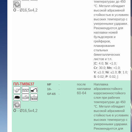
температурах до 450
°С. Металл обладает
О
-
Ø16,5х4,2
высокой абразивной
стойкостью в условиях
высоких температур с
умеренными ударами.
Рекомендуется для
наплавки ножей
бульдозеров и
грейферов,
плакирования
стальных
биметаллических
листов и т.п.
[
C
: 4.0;
Si
: <1.0;
Cr
: 30.0;
Mn
: <1.0;
V
: ≤1.0;
Ni
: ≤1.0;
B
: 1.0;
S
: 0.02;
P
: 0.02; ]
ПЛ-ТМВ637
после
Наплавка
MF
-
наплавки
абразивностойкого
10-
-
60-64
коррозионностойкого
GF-65
-
слоя при рабочих
температурах до 450
°С. Металл обладает
О
-
Ø16,5х4,2
высокой абразивной
стойкостью в условиях
высоких температур с
умеренными ударами.
Рекомендуется для