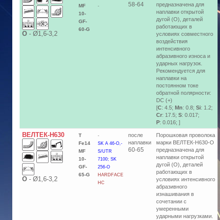
58-64
предназначена для
MF
-
наплавки открытой
10-
дугой (О), деталей
GF-
работающих в
60-G
О
-
Ø1,6-3,2
условиях cовместного
воздействия
интенсивного
абразивного износа и
ударных нагрузок.
Рекомендуется для
наплавки на
постоянном токе
обратной полярности:
DC (+)
[
C
: 4.5;
Mn
: 0.8;
Si
: 1.2;
Cr
: 17.5;
S
: 0.017;
P
: 0.016; ]
ВЕЛТЕК-Н630
после
Порошковая проволока
T
-
наплавки
марки ВЕЛТЕК-Н630-О
Fe14
SK A 46-O,-
60-65
предназначена для
MF
S/UTR
наплавки открытой
10-
7100; SK
дугой (О), деталей
GF-
256-O
работающих в
65-G
HARDFACE
О
-
Ø1,6-3,2
условиях интенсивного
НC
абразивного
изнашивания в
сочетании с
умеренными
ударными нагрузками.