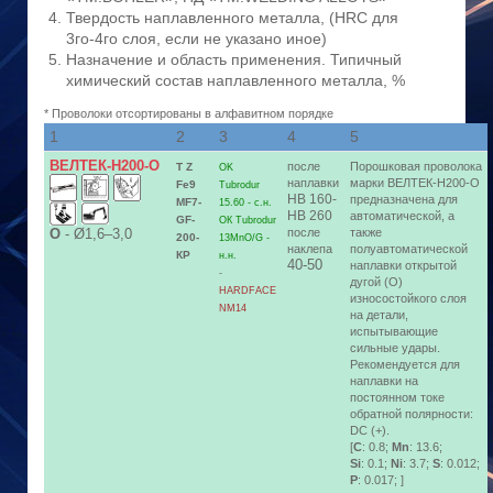
Твердость наплавленного металла, (HRC для
3го-4го слоя, если не указано иное)
Назначение и область применения. Типичный
химический состав наплавленного металла, %
* Проволоки отсортированы в алфавитном порядке
1
2
3
4
5
ВЕЛТЕК-Н200-O
после
Порошковая проволока
T Z
OK
наплавки
марки ВЕЛТЕК-Н200-О
Fe9
Tubrodur
HB 160-
предназначена для
MF7-
15.60 - с.н.
HB 260
автоматической, а
GF-
ОК Tubrodur
О
-
Ø1,6–3,0
после
также
200-
13MnO/G -
наклепа
полуавтоматической
КP
н.н.
40-50
наплавки открытой
-
дугой (О)
HARDFACE
износостойкого слоя
NM14
на детали,
испытывающие
сильные удары.
Рекомендуется для
наплавки на
постоянном токе
обратной полярности:
DC (+).
[
C
: 0.8;
Mn
: 13.6;
Si
: 0.1;
Ni
: 3.7;
S
: 0.012;
P
: 0.017; ]