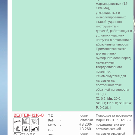
марганцовистых (12-
14% Mn),
углеродистых и
низколегированных
сталей, ударного
инструмента и
деталей, работающих в
условиях ударных
нагрузок в сочетании с
абразивным износом.
Применяется также
для наплавки
буферного слоя перед
нанесением
твердосплавного
покрытия.
Рекомендуется для
наплавки на
постоянном токе
обратной полярности:
DC (+).
[
C
: 0.2;
Mn
: 20.0;
Si
: 0.1;
Cr
: 9.0;
S
: 0.014;
P
: 0.016; ]
ВЕЛТЕК-Н216-O
после
Порошковая проволока
T Z
-
наплавки
марки ВЕЛТЕК-Н216-О
Fe9
-
HB 200-
предназначена для
MF 7-
-
HB 260
автоматической
GF-
после
наплавки открытой
О
-
Ø2,0-3,0
200-