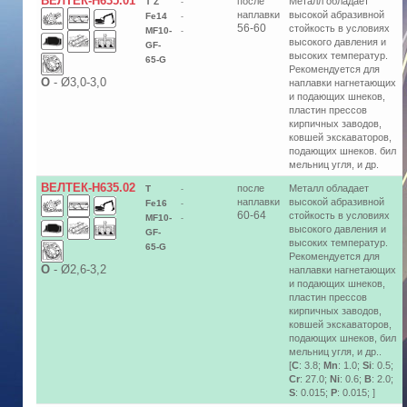
ВЕЛТЕК-Н635.01
после
Металл обладает
T Z
-
наплавки
высокой абразивной
Fe14
-
56-60
стойкость в условиях
MF10-
-
высокого давления и
GF-
высоких температур.
65-G
Рекомендуется для
О
-
Ø3,0-3,0
наплавки нагнетающих
и подающих шнеков,
пластин прессов
кирпичных заводов,
ковшей экскаваторов,
подающих шнеков. бил
мельниц угля, и др.
ВЕЛТЕК-Н635.02
после
Металл обладает
T
-
наплавки
высокой абразивной
Fe16
-
60-64
стойкость в условиях
MF10-
-
высокого давления и
GF-
высоких температур.
65-G
Рекомендуется для
О
-
Ø2,6-3,2
наплавки нагнетающих
и подающих шнеков,
пластин прессов
кирпичных заводов,
ковшей экскаваторов,
подающих шнеков, бил
мельниц угля, и др..
[
C
: 3.8;
Mn
: 1.0;
Si
: 0.5;
Cr
: 27.0;
Ni
: 0.6;
B
: 2.0;
S
: 0.015;
P
: 0.015; ]