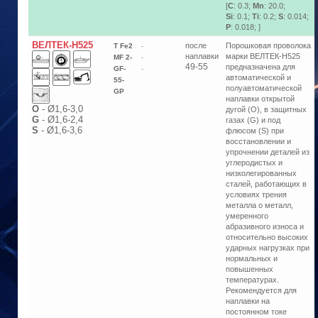
[
C
: 0.3;
Mn
: 20.0;
Si
: 0.1;
Ti
: 0.2;
S
: 0.014;
P
: 0.018; ]
ВЕЛТЕК-Н525
после
Порошковая проволока
T Fe2
-
наплавки
марки ВЕЛТЕК-Н525
MF 2-
-
49-55
предназначена для
GF-
-
автоматической и
55-
полуавтоматической
GP
наплавки открытой
О
-
Ø1,6-3,0
дугой (O), в защитных
G
-
Ø1,6-2,4
газах (G) и под
S
-
Ø1,6-3,6
флюсом (S) при
восстановлении и
упрочнении деталей из
углеродистых и
низколегированных
сталей, работающих в
условиях трения
металла о металл,
умеренного
абразивного износа и
относительно высоких
ударных нагрузках при
нормальных и
повышенных
температурах.
Рекомендуется для
наплавки на
постоянном токе