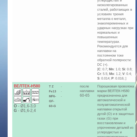
углеродистых и
низколегированных
сталей, работающих в
условиях трения
металла о металл,
знакопеременных и
ударных нагрузках при
нормальных и
повышенных
температурах.
Рекомендуется для
наплавки на
постоянном токе
обратной полярности:
DC (+).
[
C
: 0.7;
Mn
: 1.0;
Si
: 0.8;
Cr
: 5.5;
Mo
: 1.2;
V
: 0.4;
S
: 0.014;
P
: 0.016; ]
ВЕЛТЕК-Н580
после
Порошковая проволока
T Z
-
наплавки
марки ВЕЛТЕК-Н580
Fe13
-
60-65
предназначена для
MF6-
-
автоматической и
GF-
полуавтоматической
О
-
Ø1,6-3,0
60-G
наплавки открытой
G
-
Ø1,6-2,4
дугой (O) и в защитных
газах (G) при
восстановлении и
упрочнении деталей из
углеродистых и
низколегированных