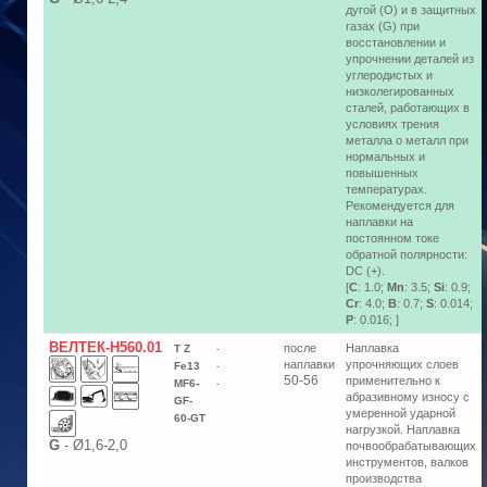
дугой (O) и в защитных
газах (G) при
восстановлении и
упрочнении деталей из
углеродистых и
низколегированных
сталей, работающих в
условиях трения
металла о металл при
нормальных и
повышенных
температурах.
Рекомендуется для
наплавки на
постоянном токе
обратной полярности:
DC (+).
[
C
: 1.0;
Mn
: 3.5;
Si
: 0.9;
Cr
: 4.0;
B
: 0.7;
S
: 0.014;
P
: 0.016; ]
ВЕЛТЕК-Н560.01
после
Наплавка
T Z
-
наплавки
упрочняющих слоев
Fe13
-
50-56
применительно к
MF6-
-
абразивному износу с
GF-
умеренной ударной
60-GT
нагрузкой. Наплавка
G
-
Ø1,6-2,0
почвообрабатывающих
инструментов, валков
производства