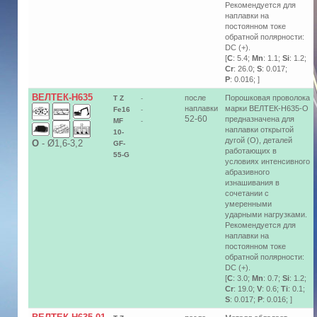
Рекомендуется для
наплавки на
постоянном токе
обратной полярности:
DC (+).
[
C
: 5.4;
Mn
: 1.1;
Si
: 1.2;
Cr
: 26.0;
S
: 0.017;
P
: 0.016; ]
ВЕЛТЕК-Н635
после
Порошковая проволока
T Z
-
наплавки
марки ВЕЛТЕК-Н635-О
Fe16
-
52-60
предназначена для
MF
-
наплавки открытой
10-
дугой (О), деталей
О
-
Ø1,6-3,2
GF-
работающих в
55-G
условиях интенсивного
абразивного
изнашивания в
сочетании с
умеренными
ударными нагрузками.
Рекомендуется для
наплавки на
постоянном токе
обратной полярности:
DC (+).
[
C
: 3.0;
Mn
: 0.7;
Si
: 1.2;
Cr
: 19.0;
V
: 0.6;
Ti
: 0.1;
S
: 0.017;
P
: 0.016; ]