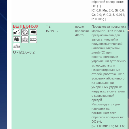
обратной полярности:
DC (+).
[
C
: 0.8;
Mn
: 2.0;
Si
: 0.6;
Cr
: 2.0;
V
: 0.3;
S
: 0.014;
P
: 0.015; ]
ВЕЛТЕК-Н530
после
Порошковая проволока
T Z
-
наплавки
марки ВЕЛТЕК-Н530-О
Fe 13
-
48-59
предназначена для
-
автоматической и
полуавтоматической
наплавки открытой
О
-
Ø1,6–3,2
дугой (O) при
восстановлении и
упрочнении деталей из
углеродистых и
низколегированных
сталей, работающих в
условиях абразивного
изнашиван при
умеренных ударных
нагрузках в сочетании
с коррозионной
средой.
Рекомендуется для
наплавки на
постоянном токе
обратной полярности:
DC (+).
[
C
: 1.8;
Mn
: 1.0;
Si
: 1.5;