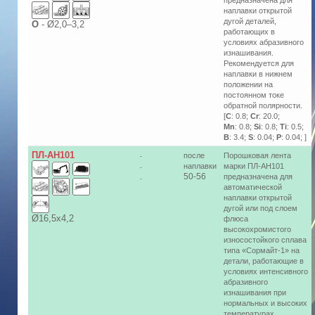
предназначена для
наплавки открытой
дугой деталей,
О
-
Ø2,0–3,2
работающих в
условиях абразивного
изнашивания.
Рекомендуется для
наплавки в нижнем
положении на
постоянном токе
обратной полярности.
[
C
: 0.8;
Cr
: 20.0;
Mn
: 0.8;
Si
: 0.8;
Ti
: 0.5;
B
: 3.4;
S
: 0.04;
P
: 0.04; ]
ПЛ-АН101
после
Порошковая лента
-
наплавки
марки ПЛ-АН101
-
50-56
предназначена для
-
автоматической
наплавки открытой
дугой или под слоем
Ø16,5х4,2
флюса
высокохромистого
износостойкого сплава
типа «Сормайт-1» на
детали, работающие в
условиях интенсивного
абразивного
изнашивания при
нормальных и высоких
температурах.