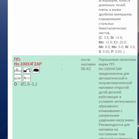
аглофабрик, конуса
доменных печей,
плиты и валки
дробилок минералов,
плакирования
стальных
биметаллических
листов.
[
C
: 3.5;
Si
: <1.0;
Mn
: <1.0;
Cr
: 22.0;
Nb
: 6.0;
Mo
: 5.0;
W
: 2.0;
S
: 0.02;
P
: 0.02; ]
ПП-
после
Порошковая проволока
-
Нп-100Х4Г2АР
наплавки
марки ПП-
-
56-62
Нп-100Х4Г2АР
-
предназначена для
автоматической и
полуавтоматической
О
-
Ø1,6–3,2
наплавки открытой
дугой деталей,
работающих в
условиях интенсивного
абразивного
изнашивания с
умеренными
ударными нагрузками.
Рекомендуется для
наплавки на
постоянном токе
обратной полярности.