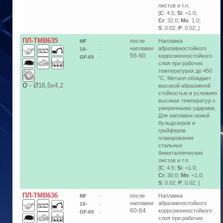
листов и т.п.
[
C
: 4.5;
Si
: <1.0;
Cr
: 32.0;
Mo
: 1.0;
S
: 0.02;
P
: 0.02; ]
ПЛ-ТМВ635
после
Наплавка
MF
-
наплавки
абразивностойкого
10-
-
56-60
коррозионностойкого
GF-65
-
слоя при рабочих
температурах до 450
°С. Металл обладает
О
-
Ø16,5х4,2
высокой абразивной
стойкостью в условиях
высоких температур с
умеренными ударами.
Для наплавки ножей
бульдозеров и
грейферов.
плакирования
стальных
биметаллических
листов и т.п.
[
C
: 4.5;
Si
: <1.0;
Cr
: 30.0;
Mn
: <1.0;
S
: 0.02;
P
: 0.02; ]
ПЛ-ТМВ636
после
Наплавка
MF
-
наплавки
абразивностойкого
10-
-
60-64
коррозионностойкого
GF-60
-
слоя при рабочих