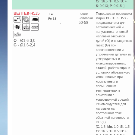
Cr
: 16.5;
Ti
: 0.5;
B
: +;
S
: 0.013;
P
: 0.015; ]
ВЕЛТЕК-Н535
после
Порошковая проволока
T Z
-
наплавки
марки ВЕЛТЕК-Н535
Fe 13
-
50-58
предназначена для
-
автоматической и
полуавтоматической
наплавки открытой
О
-
Ø1,6-3,0
дугой (O) и в защитных
G
-
Ø1,6-2,4
газах (G) при
восстановлении и
упрочнении деталей из
углеродистых и
низколегированных
сталей, работающих в
условиях абразивного
изнашивания при
нормальных и
повышенных
температурах в
сочетании с
коррозионной средой.
Рекомендуется для
наплавки на
постоянном токе
обратной полярности:
DC (+).
[
C
: 1.8;
Mn
: 1.0;
Si
: 1.5;
Cr
: 16.5;
Ti
: 0.5;
B
: +;