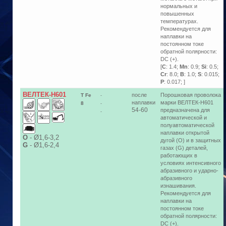
нормальных и
повышенных
температурах.
Рекомендуется для
наплавки на
постоянном токе
обратной полярности:
DC (+).
[
C
: 1.4;
Mn
: 0.9;
Si
: 0.5;
Cr
: 8.0;
B
: 1.0;
S
: 0.015;
P
: 0.017; ]
ВЕЛТЕК-Н601
после
Порошковая проволока
T Fe
-
наплавки
марки ВЕЛТЕК-Н601
8
-
54-60
предназначена для
-
автоматической и
полуавтоматической
наплавки открытой
О
-
Ø1,6-3,2
дугой (O) и в защитных
G
-
Ø1,6-2,4
газах (G) деталей,
работающих в
условиях интенсивного
абразивного и ударно-
абразивного
изнашивания.
Рекомендуется для
наплавки на
постоянном токе
обратной полярности:
DC (+).