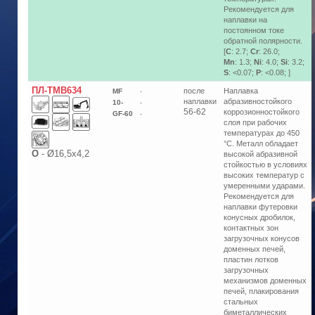
Рекомендуется для
наплавки на
постоянном токе
обратной полярности.
[
C
: 2.7;
Cr
: 26.0;
Mn
: 1.3;
Ni
: 4.0;
Si
: 3.2;
S
: <0.07;
P
: <0.08; ]
ПЛ-ТМВ634
после
Наплавка
MF
-
наплавки
абразивностойкого
10-
-
56-62
коррозионностойкого
GF-60
-
слоя при рабочих
температурах до 450
°С. Металл обладает
О
-
Ø16,5х4,2
высокой абразивной
стойкостью в условиях
высоких температур с
умеренными ударами.
Рекомендуется для
наплавки футеровки
конусных дробилок,
контактных зон
загрузочных конусов
доменных печей,
пластин лотков
загрузочных
механизмов доменных
печей, плакирования
стальных
биметаллических