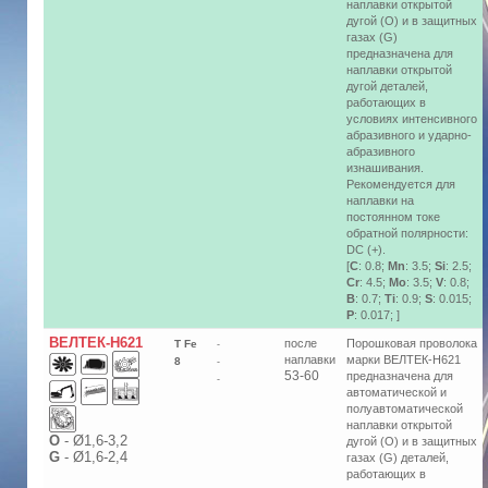
наплавки открытой
дугой (O) и в защитных
газах (G)
предназначена для
наплавки открытой
дугой деталей,
работающих в
условиях интенсивного
абразивного и ударно-
абразивного
изнашивания.
Рекомендуется для
наплавки на
постоянном токе
обратной полярности:
DC (+).
[
C
: 0.8;
Mn
: 3.5;
Si
: 2.5;
Cr
: 4.5;
Mo
: 3.5;
V
: 0.8;
B
: 0.7;
Ti
: 0.9;
S
: 0.015;
P
: 0.017; ]
ВЕЛТЕК-Н621
после
Порошковая проволока
T Fe
-
наплавки
марки ВЕЛТЕК-Н621
8
-
53-60
предназначена для
-
автоматической и
полуавтоматической
наплавки открытой
О
-
Ø1,6-3,2
дугой (O) и в защитных
G
-
Ø1,6-2,4
газах (G) деталей,
работающих в