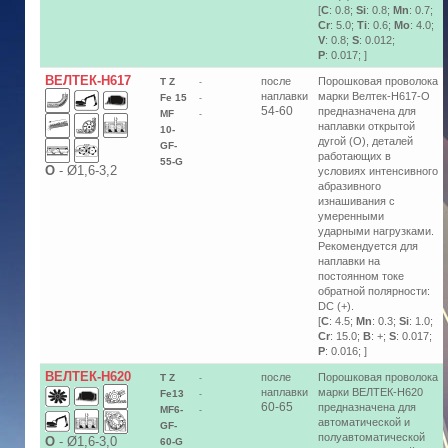
[
C
: 0.8;
Si
: 0.8;
Mn
: 0.7;
Cr
: 5.0;
Ti
: 0.6;
Mo
: 4.0;
V
: 0.8;
S
: 0.012;
P
: 0.017; ]
ВЕЛТЕК-Н617
после
Порошковая проволока
T Z
-
наплавки
марки Велтек-Н617-О
Fe 15
-
54-60
предназначена для
MF
-
наплавки открытой
10-
дугой (О), деталей
GF-
работающих в
55-G
О
-
Ø1,6-3,2
условиях интенсивного
абразивного
изнашивания с
умеренными
ударными нагрузками.
Рекомендуется для
наплавки на
постоянном токе
обратной полярности:
DC (+).
[
C
: 4.5;
Mn
: 0.3;
Si
: 1.0;
Cr
: 15.0;
B
: +;
S
: 0.017;
P
: 0.016; ]
ВЕЛТЕК-Н620
после
Порошковая проволока
T Z
-
наплавки
марки ВЕЛТЕК-Н620
Fe13
-
60-65
предназначена для
MF6-
-
автоматической и
GF-
полуавтоматической
О
-
Ø1,6-3,0
60-G