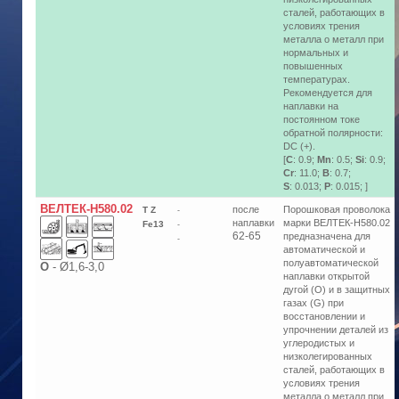
сталей, работающих в
условиях трения
металла о металл при
нормальных и
повышенных
температурах.
Рекомендуется для
наплавки на
постоянном токе
обратной полярности:
DC (+).
[
C
: 0.9;
Mn
: 0.5;
Si
: 0.9;
Cr
: 11.0;
B
: 0.7;
S
: 0.013;
P
: 0.015; ]
ВЕЛТЕК-Н580.02
после
Порошковая проволока
T Z
-
наплавки
марки ВЕЛТЕК-Н580.02
Fe13
-
62-65
предназначена для
-
автоматической и
полуавтоматической
О
-
Ø1,6-3,0
наплавки открытой
дугой (O) и в защитных
газах (G) при
восстановлении и
упрочнении деталей из
углеродистых и
низколегированных
сталей, работающих в
условиях трения
металла о металл при