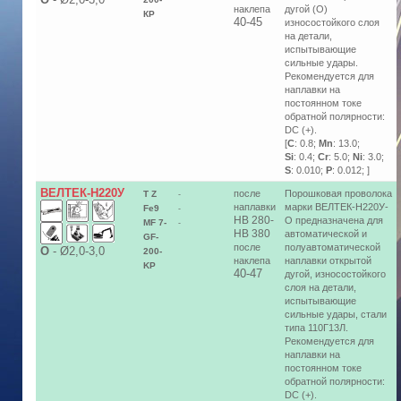
наклепа
дугой (О)
КP
40-45
износостойкого слоя
на детали,
испытывающие
сильные удары.
Рекомендуется для
наплавки на
постоянном токе
обратной полярности:
DC (+).
[
C
: 0.8;
Mn
: 13.0;
Si
: 0.4;
Cr
: 5.0;
Ni
: 3.0;
S
: 0.010;
P
: 0.012; ]
ВЕЛТЕК-Н220У
после
Порошковая проволока
T Z
-
наплавки
марки ВЕЛТЕК-Н220У-
Fe9
-
HB 280-
О предназначена для
MF 7-
-
HB 380
автоматической и
GF-
после
полуавтоматической
О
-
Ø2,0-3,0
200-
наклепа
наплавки открытой
KP
40-47
дугой, износостойкого
слоя на детали,
испытывающие
сильные удары, стали
типа 110Г13Л.
Рекомендуется для
наплавки на
постоянном токе
обратной полярности:
DC (+).