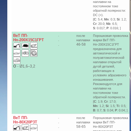
наплавки на
постоянном токе
обратной полярности:
DC (+).
[
C
: 5.4;
Mn
: 0.3;
Si
: 1.2;
Cr
: 20.0;
Nb
: 6.5;
S
: 0.017;
P
: 0.016; ]
ВеТ ПП-
после
Порошковая проволока
-
Нп-200Х15С1ГРТ
наплавки
марки ВеТ ПП-
-
46-58
Нп-200Х15С1ГРТ
-
предназначена для
автоматической и
полуавтоматической
наплавки открытой
О
-
Ø1,6–3,2
дугой деталей,
работающих в
условиях абразивного
изнашивания.
Рекомендуется для
наплавки на
постоянном токе
обратной полярности.
[
C
: 1.9;
Cr
: 17.0;
Mn
: 1.2;
Si
: 1.5;
Ti
: 0.5;
B
: 0.7;
S
: 0.04;
P
: 0.04; ]
ВеТ ПП-
после
Порошковая проволока
-
Нп-80Х20Р3Т
наплавки
марки ВеТ ПП-
-
58-65
Нп-80Х20Р3Т
-