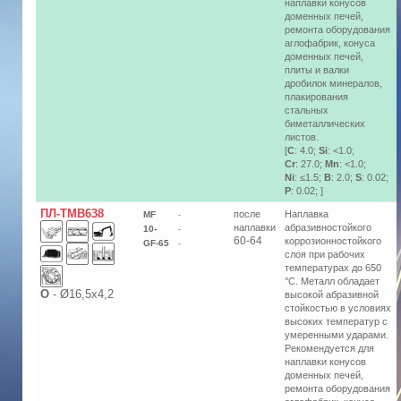
наплавки конусов
доменных печей,
ремонта оборудования
аглофабрик, конуса
доменных печей,
плиты и валки
дробилок минералов,
плакирования
стальных
биметаллических
листов.
[
C
: 4.0;
Si
: <1.0;
Cr
: 27.0;
Mn
: <1.0;
Ni
: ≤1.5;
B
: 2.0;
S
: 0.02;
P
: 0.02; ]
ПЛ-ТМВ638
после
Наплавка
MF
-
наплавки
абразивностойкого
10-
-
60-64
коррозионностойкого
GF-65
-
слоя при рабочих
температурах до 650
°С. Металл обладает
О
-
Ø16,5х4,2
высокой абразивной
стойкостью в условиях
высоких температур с
умеренными ударами.
Рекомендуется для
наплавки конусов
доменных печей,
ремонта оборудования