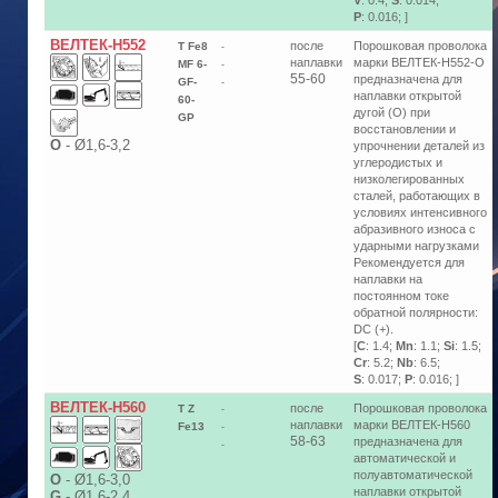
V
: 0.4;
S
: 0.014;
P
: 0.016; ]
ВЕЛТЕК-Н552
после
Порошковая проволока
T Fe8
-
наплавки
марки ВЕЛТЕК-Н552-О
MF 6-
-
55-60
предназначена для
GF-
-
наплавки открытой
60-
дугой (О) при
GP
восстановлении и
О
-
Ø1,6-3,2
упрочнении деталей из
углеродистых и
низколегированных
сталей, работающих в
условиях интенсивного
абразивного износа с
ударными нагрузками
Рекомендуется для
наплавки на
постоянном токе
обратной полярности:
DC (+).
[
C
: 1.4;
Mn
: 1.1;
Si
: 1.5;
Cr
: 5.2;
Nb
: 6.5;
S
: 0.017;
P
: 0.016; ]
ВЕЛТЕК-Н560
после
Порошковая проволока
T Z
-
наплавки
марки ВЕЛТЕК-Н560
Fe13
-
58-63
предназначена для
-
автоматической и
полуавтоматической
О
-
Ø1,6-3,0
наплавки открытой
G
-
Ø1,6-2,4