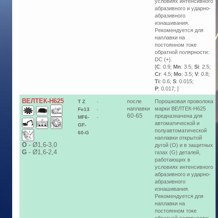
условиях интенсивного
абразивного и ударно-
абразивного
изнашивания.
Рекомендуется для
наплавки на
постоянном токе
обратной полярности:
DC (+).
[
C
: 0.9;
Mn
: 3.5;
Si
: 2.5;
Cr
: 4.5;
Mo
: 3.5;
V
: 0.8;
Ti
: 0.6;
S
: 0.015;
P
: 0.017; ]
ВЕЛТЕК-Н625
после
Порошковая проволока
T Z
-
наплавки
марки ВЕЛТЕК-Н625
Fe13
-
60-65
предназначена для
MF6-
-
автоматической и
GF-
полуавтоматической
60-G
наплавки открытой
О
-
Ø1,6-3,0
дугой (O) и в защитных
G
-
Ø1,6-2,4
газах (G) деталей,
работающих в
условиях интенсивного
абразивного и ударно-
абразивного
изнашивания.
Рекомендуется для
наплавки на
постоянном токе