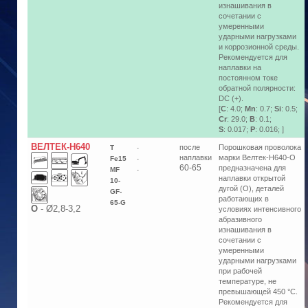
изнашивания в
сочетании с
умеренными
ударными нагрузками
и коррозионной среды.
Рекомендуется для
наплавки на
постоянном токе
обратной полярности:
DC (+).
[
C
: 4.0;
Mn
: 0.7;
Si
: 0.5;
Cr
: 29.0;
B
: 0.1;
S
: 0.017;
P
: 0.016; ]
ВЕЛТЕК-Н640
после
Порошковая проволока
T
-
наплавки
марки Велтек-Н640-О
Fe15
-
60-65
предназначена для
MF
-
наплавки открытой
10-
дугой (О), деталей
GF-
работающих в
65-G
О
-
Ø2,8-3,2
условиях интенсивного
абразивного
изнашивания в
сочетании с
умеренными
ударными нагрузками
при рабочей
температуре, не
превышающей 450 °С.
Рекомендуется для