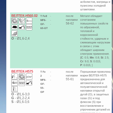
асболистов, матрицы и
пуансоны холодной
штамповки.
ВЕЛТЕК-Н560.02
после
Металл обладает
T Fe8
-
наплавки
сочетанием
MF6-
-
58-62
повышенных свойств
GF-
-
по абразивной,
60-GT
тепловой и
коррозионной
О
-
Ø1,6-2,4
стойкости, ударным и
сжимающим нагрузкам
в связи с этим
обладает широким
спектром применения.
[
C
: 0.5;
Mn
: 0.8;
Si
: 2.5;
Cr
: 9.0;
S
: 0.015;
P
: 0.015; ]
ВЕЛТЕК-Н575
после
Порошковая проволока
T Fe
-
наплавки
марки ВЕЛТЕК-Н575
2
-
55-61
предназначена для
MF6-
-
автоматической и
GF-
полуавтоматической
55-
наплавки открытой
GP
О
-
Ø1,6-3,0
дугой (O), в защитных
G
-
Ø1,2-2,4
газах (G) и под
S
-
Ø1,6-3,6
флюсом (S) при
восстановлении и
упрочнении деталей из