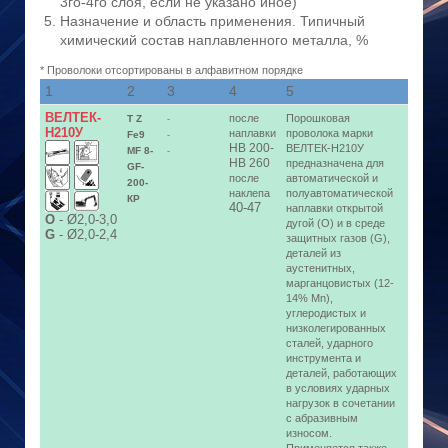
3го-4го слоя, если не указано иное)
Назначение и область применения. Типичный
химический состав наплавленного металла, %
* Проволоки отсортированы в алфавитном порядке
1
2
3
4
5
ВЕЛТЕК-
после
Порошковая
T Z
-
Н210У
наплавки
проволока марки
Fe9
-
HB 200-
ВЕЛТЕК-Н210У
MF 8-
-
HB 260
предназначена для
GF-
после
автоматической и
200-
наклепа
полуавтоматической
КР
40-47
наплавки открытой
О
-
Ø2,0-3,0
дугой (O) и в среде
G
-
Ø2,0-2,4
защитных газов (G),
деталей из
аустенитных,
марганцовистых (12-
14% Mn),
углеродистых и
низколегированных
сталей, ударного
инструмента и
деталей, работающих
в условиях ударных
нагрузок в сочетании
с абразивным
износом.