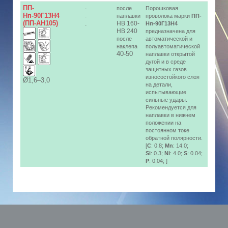
ПП-
после
Порошковая
-
Нп-90Г13Н4
наплавки
проволока марки
ПП-
-
(ПП-АН105)
HB 160-
Нп-90Г13Н4
-
HB 240
предназначена для
после
автоматической и
наклепа
полуавтоматической
40-50
наплавки открытой
дугой и в среде
защитных газов
износостойкого слоя
Ø1,6–3,0
на детали,
испытывающие
сильные удары.
Рекомендуется для
наплавки в нижнем
положении на
постоянном токе
обратной полярности.
[
C
: 0.8;
Mn
: 14.0;
Si
: 0.3;
Ni
: 4.0;
S
: 0.04;
P
: 0.04; ]