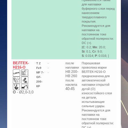
Применяется также
для наплавки
буферного слоя перед
нанесением
твердосплавного
покрытия.
Рекомендуется для
наплавки на
постоянном токе
обратной полярности:
DC (+).
[
C
: 0.2;
Mn
: 20.0;
Si
: 0.1;
Cr
: 9.0;
S
: 0.014;
P
: 0.016; ]
ВЕЛТЕК-
после
Порошковая
T Z
-
Н216-O
наплавки
проволока марки
Fe9
-
HB 200-
ВЕЛТЕК-Н216-О
MF 7-
-
HB 260
предназначена для
GF-
после
автоматической
200-
наклепа
наплавки открытой
КP
40-45
дугой (О)
О
-
Ø2,0-3,0
износостойкого слоя
на детали,
испытывающие
сильные удары.
Рекомендуется для
наплавки на
постоянном токе
обратной полярности:
DC (+).