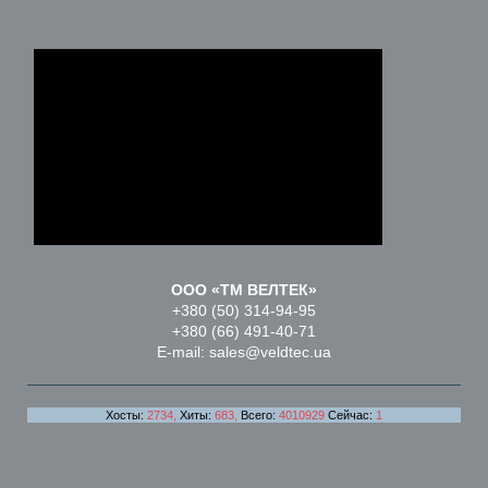
ООО «ТМ ВЕЛТЕК»
+380 (50) 314-94-95
+380 (66) 491-40-71
E-mail: sales@veldtec.ua
Хосты:
2734,
Хиты:
683,
Всего:
4010929
Сейчас:
1