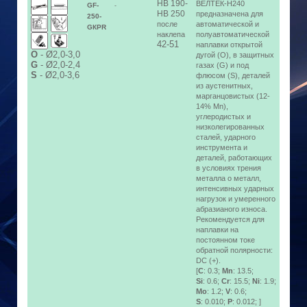
HB 190-
ВЕЛТЕК-Н240
GF-
-
HB 250
предназначена для
250-
после
автоматической и
GКPR
наклепа
полуавтоматической
42-51
наплавки открытой
О
-
Ø2,0-3,0
дугой (O), в защитных
G
-
Ø2,0-2,4
газах (G) и под
S
-
Ø2,0-3,6
флюсом (S), деталей
из аустенитных,
марганцовистых (12-
14% Mn),
углеродистых и
низколегированных
сталей, ударного
инструмента и
деталей, работающих
в условиях трения
металла о металл,
интенсивных ударных
нагрузок и умеренного
абразианого износа.
Рекомендуется для
наплавки на
постоянном токе
обратной полярности:
DC (+).
[
C
: 0.3;
Mn
: 13.5;
Si
: 0.6;
Cr
: 15.5;
Ni
: 1.9;
Mo
: 1.2;
V
: 0.6;
S
: 0.010;
P
: 0.012; ]