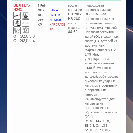
ВЕЛТЕК-
после
Порошковая
T Fe9
-
Н245
наплавки
проволока марки
MF 7-
UTP AF
HB 200-
ВЕЛТЕК-Н240
GF-
BMC SK
HB 280
предназначена для
250-
AP-O;G;S
после
автоматической и
KP
HARDFACE
наклепа
полуавтоматической
AR
44-52
наплавки открытой
О
-
Ø2,0-3,0
дугой (O), в защитных
G
-
Ø2,0-2,4
газах (G), деталей из
аустенитных,
марганцовистых (12-
14% Mn),
углеродистых и
низколегированных
сталей, ударного
инструмента и
деталей, работающих
в условиях ударных
нагрузок в сочетании
с абразивным
износом.
Рекомендуется для
наплавки на
постоянном токе
обратной полярности:
DC (+).
[
C
: 0.5;
Mn
: 16.0;
Si
: 0.3;
Cr
: 13.5;
S
: 0.012;
P
: 0.017; ]