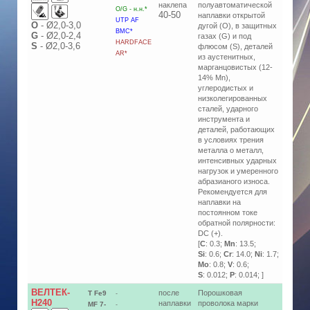
наклепа
полуавтоматической
O/G - н.н.*
40-50
наплавки открытой
UTP AF
О
-
Ø2,0-3,0
дугой (O), в защитных
BMC*
G
-
Ø2,0-2,4
газах (G) и под
HARDFACE
S
-
Ø2,0-3,6
флюсом (S), деталей
AR*
из аустенитных,
марганцовистых (12-
14% Mn),
углеродистых и
низколегированных
сталей, ударного
инструмента и
деталей, работающих
в условиях трения
металла о металл,
интенсивных ударных
нагрузок и умеренного
абразианого износа.
Рекомендуется для
наплавки на
постоянном токе
обратной полярности:
DC (+).
[
C
: 0.3;
Mn
: 13.5;
Si
: 0.6;
Cr
: 14.0;
Ni
: 1.7;
Mo
: 0.8;
V
: 0.6;
S
: 0.012;
P
: 0.014; ]
ВЕЛТЕК-
после
Порошковая
T Fe9
-
Н240
наплавки
проволока марки
MF 7-
-