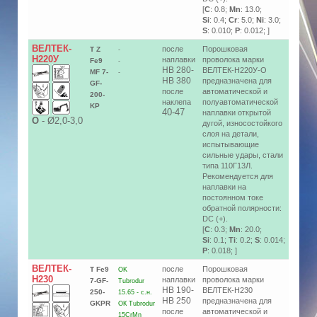
[
C
: 0.8;
Mn
: 13.0;
Si
: 0.4;
Cr
: 5.0;
Ni
: 3.0;
S
: 0.010;
P
: 0.012; ]
ВЕЛТЕК-
после
Порошковая
T Z
-
Н220У
наплавки
проволока марки
Fe9
-
HB 280-
ВЕЛТЕК-Н220У-О
MF 7-
-
HB 380
предназначена для
GF-
после
автоматической и
200-
наклепа
полуавтоматической
KP
40-47
наплавки открытой
О
-
Ø2,0-3,0
дугой, износостойкого
слоя на детали,
испытывающие
сильные удары, стали
типа 110Г13Л.
Рекомендуется для
наплавки на
постоянном токе
обратной полярности:
DC (+).
[
C
: 0.3;
Mn
: 20.0;
Si
: 0.1;
Ti
: 0.2;
S
: 0.014;
P
: 0.018; ]
ВЕЛТЕК-
после
Порошковая
T Fe9
OK
Н230
наплавки
проволока марки
7-GF-
Tubrodur
HB 190-
ВЕЛТЕК-Н230
250-
15.65 - с.н.
HB 250
предназначена для
GKPR
ОК Tubrodur
после
автоматической и
15СrMn