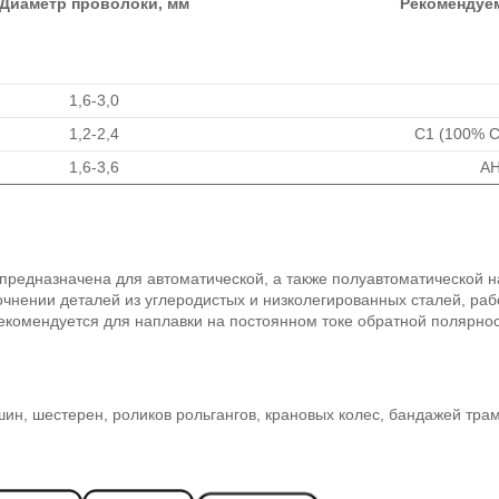
Диаметр проволоки, мм
Рекомендуе
1,6-3,0
1,2-2,4
С1 (100% 
1,6-3,6
АН
едназначена для автоматической, а также полуавтоматической нап
очнении деталей из углеродистых и низколегированных сталей, ра
комендуется для наплавки на постоянном токе обратной полярност
ин, шестерен, роликов рольгангов, крановых колес, бандажей тра