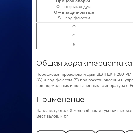
Процесс сварки:
О – открытая дуга
G – в защитном газе
S – под флюсом
О
G
S
Общая характеристика
Порошковая проволока марки ВЕЛТЕК-Н250-РМ пр
(G) и под флюсом (S) при восстановлении и упр
при нормальных и повышенных температурах. Ре
Применение
Наплавка деталей ходовой части гусеничных маш
мест валов, и т.п.