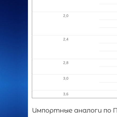
2,0
2,4
2,8
3,0
3,6
Импортные аналоги по П