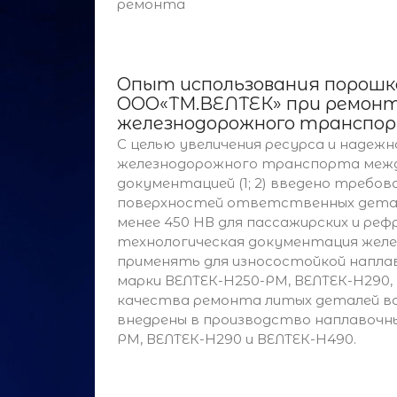
ремонта
Опыт использования порошк
ООО«ТМ.ВЕЛТЕК» при ремонт
железнодорожного транспо
С целью увеличения ресурса и наде
железнодорожного транспорта меж
документацией (1; 2) введено требо
поверхностей ответственных деталей
менее 450 НВ для пассажирских и ре
технологическая документация жел
применять для износостойкой напла
марки ВЕЛТЕК-Н250-РМ, ВЕЛТЕК-Н290,
качества ремонта литых деталей ва
внедрены в производство наплавочн
РМ, ВЕЛТЕК-Н290 и ВЕЛТЕК-Н490.