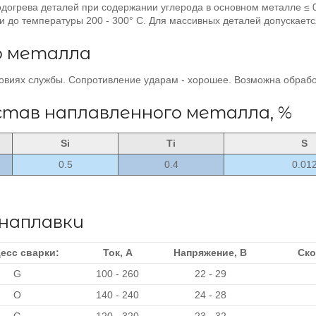
догрева деталей при содержании углерода в основном металле ≤ 0
 до температуры 200 - 300° С. Для массивных деталей допускает
о металла
ловиях службы. Сопротивление ударам - хорошее. Возможна обраб
став наплавленного металла, %
Si
Ti
S
0.5
0.4
0.01
наплавки
есс сварки:
Ток, А
Напряжение, В
Ско
G
100 - 260
22 - 29
O
140 - 240
24 - 28