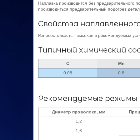
Наплавка производится без предварительного по
производиться предварительный подогрев детали
Свойства наплавленног
Износостойкость - высокая в рекомендуемых ус
Типичный химический со
C
Mn
0.08
0.8
_
Рекомендуемые режимы 
Диаметр проволоки, мм
Проц
1,2
1,6