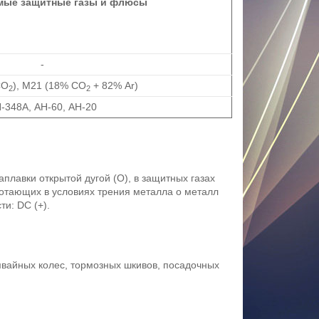
мые защитные газы и флюсы
-
СО
), М21 (18% СО
+ 82% Ar)
2
2
-348А, АН-60, АН-20
лавки открытой дугой (О), в защитных газах
ботающих в условиях трения металла о металл
и: DC (+).
мвайных колес, тормозных шкивов, посадочных