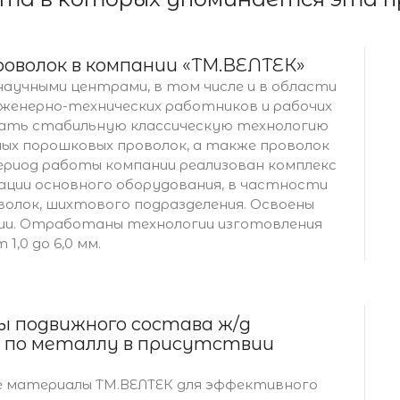
оволок в компании «ТМ.ВЕЛТЕК»
аучными центрами, в том числе и в области
нженерно-технических работников и рабочих
ать стабильную классическую технологию
ых порошковых проволок, а также проволок
период работы компании реализован комплекс
ации основного оборудования, в частности
олок, шихтового подразделения. Освоены
ии. Отработаны технологии изготовления
,0 до 6,0 мм.
лы подвижного состава ж/д
 по металлу в присутствии
ые материалы ТМ.ВЕЛТЕК для эффективного