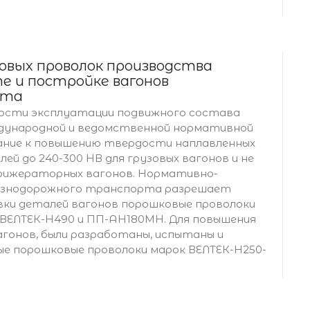
овых проволок производства
е и постройке вагонов
рта
жности эксплуатации подвижного состава
дународной и ведомственной нормативной
вание к повышению твердости наплавленных
 до 240-300 НВ для грузовых вагонов и не
фрижераторных вагонов. Нормативно-
езнодорожного транспорта разрешает
вки деталей вагонов порошковые проволоки
 ВЕЛТЕК-Н490 и ПП-АН180МН. Для повышения
гонов, были разработаны, испытаны и
ые порошковые проволоки марок ВЕЛТЕК-Н250-