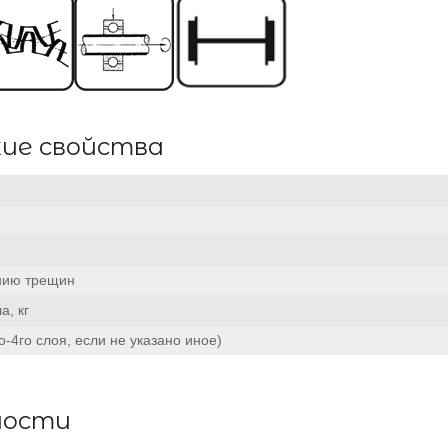
кие свойства
анию трещин
а, кг
-4го слоя, если не указано иное)
ности