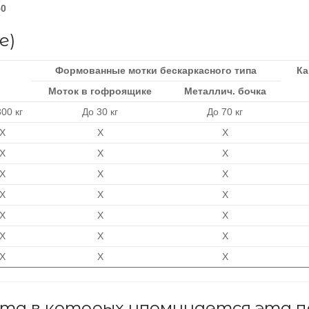
50
е)
Формованные мотки бескаркасного типа
Ка
Моток в гофроящике
Металлич. бочка
00 кг
До 30 кг
До 70 кг
X
X
X
X
X
X
X
X
X
X
X
X
X
X
X
X
X
X
X
X
X
та в которых упоминается эта п