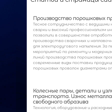
Производство порошковых пр
Тесное сотрудничество с ведущими н
сварки и высокий профессионализм и
позволили в совершенстве отработ
производства сварочных и наплавочн
для электродугового напыления. За 
мероприятий по ремонту и модерниз
линий производства порошковых пров
современные виды поставки продукц
порошковых проволок диаметрами от 1
Колесные пары, детали и уз
транспорта. Износ металла
свободного абразива
Технология, оборудование и расходн