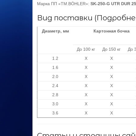
Марка ПП «ТМ.BÖHLER»:
SK-250-G UTR DUR 2
Вид поставки (
Подробне
Диаметр,
мм
Картонная бочка
До 100 кг
До 150 кг
До 3
1.2
X
X
1.6
X
X
2.0
X
X
2.4
X
X
2.8
X
X
3.0
X
X
3.6
X
X
Статьи и страницы сай