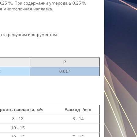
,25 %. При содержании углерода ≥ 0,25 %
ся многослойная наплавка.
отка режущим инструментом.
P
2
0.017
рость наплавки, м/ч
Расход l/min
8 - 13
6 - 14
10 - 15