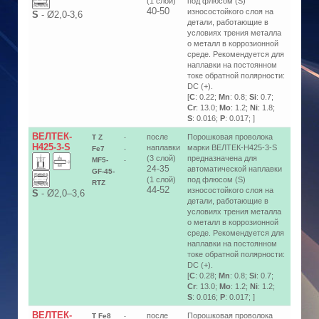
(1 слой)
под флюсом (S)
40-50
износостойкого слоя на
S
-
Ø2,0-3,6
детали, работающие в
условиях трения металла
о металл в коррозионной
среде. Рекомендуется для
наплавки на постоянном
токе обратной полярности:
DC (+).
[
C
: 0.22;
Mn
: 0.8;
Si
: 0.7;
Cr
: 13.0;
Mo
: 1.2;
Ni
: 1.8;
S
: 0.016;
P
: 0.017; ]
ВЕЛТЕК-
после
Порошковая проволока
T Z
-
Н425-3-S
наплавки
марки ВЕЛТЕК-Н425-3-S
Fe7
-
(3 слой)
предназначена для
MF5-
-
24-35
автоматической наплавки
GF-45-
(1 слой)
под флюсом (S)
RTZ
44-52
износостойкого слоя на
S
-
Ø2,0–3,6
детали, работающие в
условиях трения металла
о металл в коррозионной
среде. Рекомендуется для
наплавки на постоянном
токе обратной полярности:
DC (+).
[
C
: 0.28;
Mn
: 0.8;
Si
: 0.7;
Cr
: 13.0;
Mo
: 1.2;
Ni
: 1.2;
S
: 0.016;
P
: 0.017; ]
ВЕЛТЕК-
после
Порошковая проволока
T Fe8
-