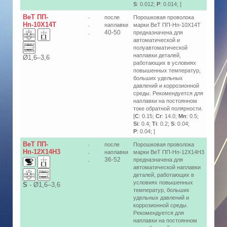
S
: 0.012;
P
: 0.014; ]
ВеТ ПП-
после
Порошковая проволока
-
Нп-10Х14Т
наплавки
марки ВеТ ПП-Нп-10Х14Т
-
40-50
предназначена для
-
автоматической и
полуавтоматической
наплавки деталей,
Ø1,6–3,6
работающих в условиях
повышенных температур,
больших удельных
давлений и коррозионной
среды. Рекомендуется для
наплавки на постоянном
токе обратной полярности.
[
C
: 0.15;
Cr
: 14.0;
Mn
: 0.5;
Si
: 0.4;
Ti
: 0.2;
S
: 0.04;
P
: 0.04; ]
ВеТ ПП-
после
Порошковая проволока
-
Нп-12Х14Н3
наплавки
марки ВеТ ПП-Нп-12Х14Н3
-
36-52
предназначена для
-
автоматической наплавки
деталей, работающих в
условиях повышенных
S
-
Ø1,6–3,6
температур, больших
удельных давлений и
коррозионной среды.
Рекомендуется для
наплавки на постоянном