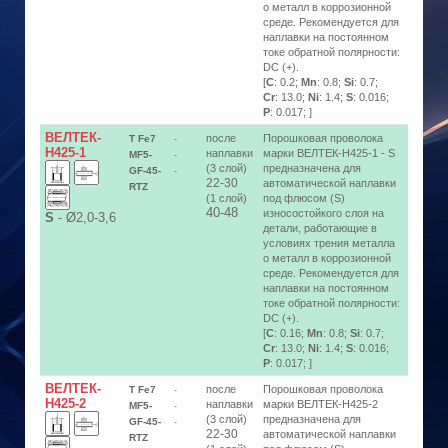
о металл в коррозионной
среде. Рекомендуется для
наплавки на постоянном
токе обратной полярности:
DC (+).
[
C
: 0.2;
Mn
: 0.8;
Si
: 0.7;
Cr
: 13.0;
Ni
: 1.4;
S
: 0.016;
P
: 0.017; ]
ВЕЛТЕК-
после
Порошковая проволока
T Fe7
-
Н425-1
наплавки
марки ВЕЛТЕК-Н425-1 - S
MF5-
-
(3 слой)
предназначена для
GF-45-
-
22-30
автоматической наплавки
RTZ
(1 слой)
под флюсом (S)
40-48
износостойкого слоя на
S
-
Ø2,0-3,6
детали, работающие в
условиях трения металла
о металл в коррозионной
среде. Рекомендуется для
наплавки на постоянном
токе обратной полярности:
DC (+).
[
C
: 0.16;
Mn
: 0.8;
Si
: 0.7;
Cr
: 13.0;
Ni
: 1.4;
S
: 0.016;
P
: 0.017; ]
ВЕЛТЕК-
после
Порошковая проволока
T Fe7
-
Н425-2
наплавки
марки ВЕЛТЕК-Н425-2
MF5-
-
(3 слой)
предназначена для
GF-45-
-
22-30
автоматической наплавки
RTZ