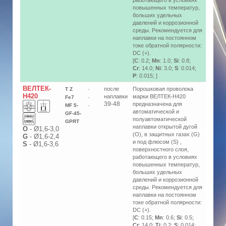
работающего в условиях
повышенных температур,
больших удельных
давлений и коррозионной
среды. Рекомендуется для
наплавки на постоянном
токе обратной полярности:
DC (+).
[
C
: 0.2;
Mn
: 1.0;
Si
: 0.8;
Cr
: 14.0;
Ni
: 3.0;
S
: 0.014;
P
: 0.015; ]
ВЕЛТЕК-
после
Порошковая проволока
T Z
-
Н420
наплавки
марки ВЕЛТЕК-Н420
Fe7
-
39-48
предназначена для
MF 5-
-
автоматической и
GF-45-
полуавтоматической
GPRT
наплавки открытой дугой
О
-
Ø1,6-3,0
(O), в защитных газах (G)
G
-
Ø1,6-2,4
и под флюсом (S) ,
S
-
Ø1,6-3,6
поверхностного слоя,
работающего в условиях
повышенных температур,
больших удельных
давлений и коррозионной
среды. Рекомендуется для
наплавки на постоянном
токе обратной полярности:
DC (+).
[
C
: 0.15;
Mn
: 0.6;
Si
: 0.5;
Cr
: 14.0;
Ti
: 0.2;
S
: 0.014;