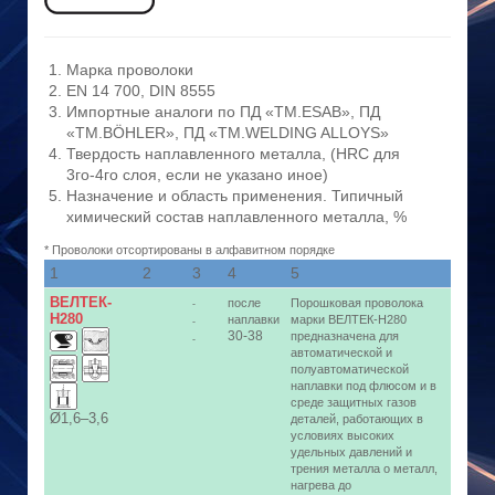
Марка проволоки
EN 14 700, DIN 8555
Импортные аналоги по ПД «ТМ.ESAB», ПД
«ТМ.BÖHLER», ПД «ТМ.WELDING ALLOYS»
Твердость наплавленного металла, (HRC для
3го-4го слоя, если не указано иное)
Назначение и область применения. Типичный
химический состав наплавленного металла, %
* Проволоки отсортированы в алфавитном порядке
1
2
3
4
5
ВЕЛТЕК-
после
Порошковая проволока
-
Н280
наплавки
марки ВЕЛТЕК-Н280
-
30-38
предназначена для
-
автоматической и
полуавтоматической
наплавки под флюсом и в
среде защитных газов
Ø1,6–3,6
деталей, работающих в
условиях высоких
удельных давлений и
трения металла о металл,
нагрева до