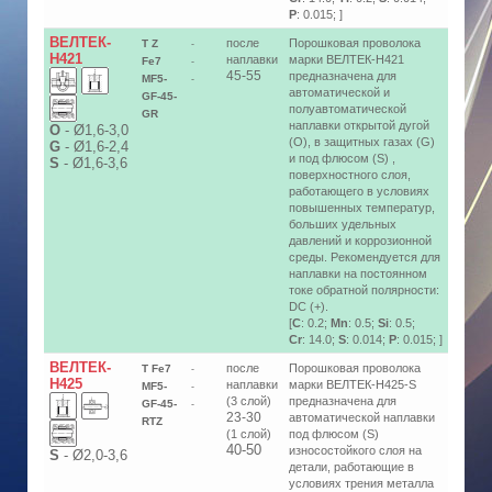
P
: 0.015; ]
ВЕЛТЕК-
после
Порошковая проволока
T Z
-
Н421
наплавки
марки ВЕЛТЕК-Н421
Fe7
-
45-55
предназначена для
MF5-
-
автоматической и
GF-45-
полуавтоматической
GR
наплавки открытой дугой
О
-
Ø1,6-3,0
(O), в защитных газах (G)
G
-
Ø1,6-2,4
и под флюсом (S) ,
S
-
Ø1,6-3,6
поверхностного слоя,
работающего в условиях
повышенных температур,
больших удельных
давлений и коррозионной
среды. Рекомендуется для
наплавки на постоянном
токе обратной полярности:
DC (+).
[
C
: 0.2;
Mn
: 0.5;
Si
: 0.5;
Cr
: 14.0;
S
: 0.014;
P
: 0.015; ]
ВЕЛТЕК-
после
Порошковая проволока
T Fe7
-
Н425
наплавки
марки ВЕЛТЕК-Н425-S
MF5-
-
(3 слой)
предназначена для
GF-45-
-
23-30
автоматической наплавки
RTZ
(1 слой)
под флюсом (S)
40-50
износостойкого слоя на
S
-
Ø2,0-3,6
детали, работающие в
условиях трения металла