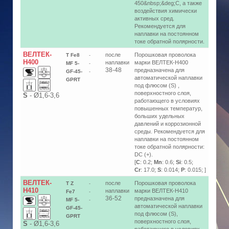
450&nbsp;&deg;C, а также
воздействия химически
активных сред.
Рекомендуется для
наплавки на постоянном
токе обратной полярности.
ВЕЛТЕК-
после
Порошковая проволока
T Fe8
-
Н400
наплавки
марки ВЕЛТЕК-Н400
MF 5-
-
38-48
предназначена для
GF-45-
-
автоматической наплавки
GPRT
под флюсом (S) ,
поверхностного слоя,
S
-
Ø1,6-3,6
работающего в условиях
повышенных температур,
больших удельных
давлений и коррозионной
среды. Рекомендуется для
наплавки на постоянном
токе обратной полярности:
DC (+).
[
C
: 0.2;
Mn
: 0.6;
Si
: 0.5;
Cr
: 17.0;
S
: 0.014;
P
: 0.015; ]
ВЕЛТЕК-
после
Порошковая проволока
T Z
-
Н410
наплавки
марки ВЕЛТЕК-Н410
Fe7
-
36-52
предназначена для
MF 5-
-
автоматической наплавки
GF-45-
под флюсом (S),
GPRT
поверхностного слоя,
S
-
Ø1,6-3,6