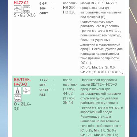
Н472.02
наплавки
марки ВЕЛТЕК-Н472.02
5-GF-
-
HB 250-
предназначена для
300-
-
HB 320
автоматической наплавки
GPRT
S
-
Ø2,0-3,6
под флюсом (S) ,
поверхностного слоя,
работающего в условиях
трения металла о металл,
повышенных температур,
больших удельных
давлений и коррозионной
среды. Рекомендуется для
наплавки на постоянном
токе прямой полярности:
DC (--).
[
C
: 0.3;
Mn
: 1.2;
Si
: 0.6;
Cr
: 20.0;
S
: 0.014;
P
: 0.015; ]
ВЕЛТЕК-
после
Порошковая проволока
T Fe7
-
Н473-O
наплавки
марки ВЕЛТЕК-Н473–О
MF5-
-
(1 слой)
предназначена для
UP-45-
-
44-52
автоматической наплавки
RTZ
(3 слой)
открытой дугой деталей,
35-48
работающих в условиях
О
-
Ø1,6–
трения металла о металл в
3,0
коррозионной среде.
Рекомендуется для
наплавки на постоянном
токе обратной полярности.
[
C
: 0.15;
Mn
: 1.0;
Si
: 0.7;
Cr
: 12.0;
Mo
: 0.6;
Ni
: 1.0;