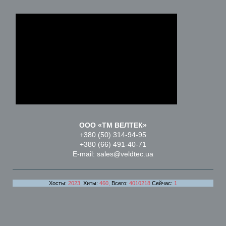
ООО «ТМ ВЕЛТЕК»
+380 (50) 314-94-95
+380 (66) 491-40-71
E-mail: sales@veldtec.ua
Хосты:
2023,
Хиты:
460,
Всего:
4010218
Сейчас:
1