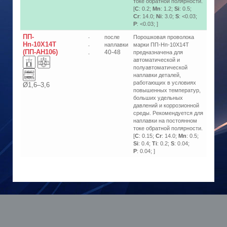
токе обратной полярности.
[
C
: 0.2;
Mn
: 1.2;
Si
: 0.5;
Cr
: 14.0;
Ni
: 3.0;
S
: <0.03;
P
: <0.03; ]
ПП-
после
Порошковая проволока
-
Нп-10Х14Т
наплавки
марки ПП-Нп-10Х14Т
-
(ПП-АН106)
40-48
предназначена для
-
автоматической и
полуавтоматической
наплавки деталей,
работающих в условиях
Ø1,6–3,6
повышенных температур,
больших удельных
давлений и коррозионной
среды. Рекомендуется для
наплавки на постоянном
токе обратной полярности.
[
C
: 0.15;
Cr
: 14.0;
Mn
: 0.5;
Si
: 0.4;
Ti
: 0.2;
S
: 0.04;
P
: 0.04; ]