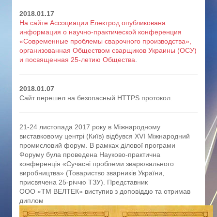
2018.01.17
На сайте Ассоциации Електрод опубликована
информация о научно-практической конференция
«Современные проблемы сварочного производства»,
организованная Обществом сварщиков Украины (ОСУ)
и посвященная 25-летию Общества
.
2018.01.07
Сайт перешел на безопасный HTTPS протокол.
21-24 листопада 2017 року в Міжнародному
виставковому центрі (Київ) відбувся XVI Міжнародний
промисловий форум. В рамках ділової програми
Форуму була проведена Науково-практична
конференція «Сучасні проблеми зварювального
виробництва» (Товариство зварників України,
присвячена 25-річчю ТЗУ). Представник
ООО «ТМ ВЕЛТЕК» виступив з доповіддю та отримав
диплом