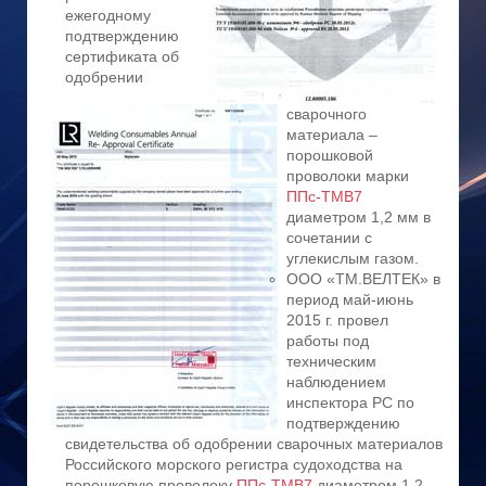
ежегодному
подтверждению
сертификата об
одобрении
сварочного
материала –
порошковой
проволоки марки
ППс-ТМВ7
диаметром 1,2 мм в
сочетании с
углекислым газом.
ООО «ТМ.ВЕЛТЕК» в
период май-июнь
2015 г. провел
работы под
техническим
наблюдением
инспектора РС по
подтверждению
свидетельства об одобрении сварочных материалов
Российского морского регистра судоходства на
порошковую проволоку
ППс-ТМВ7
диаметром 1,2