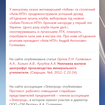
У минулому сезоні житомирський «ІнБев» та столичний
«Київ-НПУ» продемонстрували успішний досвід
об'єднання зусиль клубів, виборовши під назвою
«ІнБев-Полісся-НПУ» бронзові нагороди у першій лізі
України. Цього разу клуби пішли далі і,
скооперувавшись із луганським ЛТК, планують
спробувати сили уже в екстра-лізі. Про нове об'єднання
розповів президент «Київ-НПУ» Андрій Антонович
Голякевич.
На сайте опубликована статья
Орлов Л.Н. Голякевич
А.А., Хилько А.В., Кузубов А.А.
Наплавка валков
центрифуг производства минерального
утеплителя
. (Сварщик, №4, 2012, С.22-24)
На сайте ассоциации «Электрод» опубликован
Протокол рабочего совещания старейших
представителей предприятий – членов ассоциации
«Электрод»
, в котором принял участие и директор
ООО «ТМ.Велтек» А.А. Голякевич