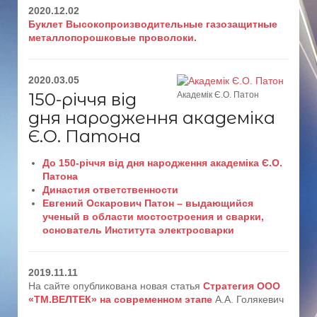
2020.12.02
Буклет Высокопроизводительные газозащитные
металлопорошковые проволоки.
2020.03.05
150-річчя від
Академік Є.О. Патон
дня народження академіка
Є.О. Патона
До 150-річчя від дня народження академіка Є.О.
Патона
Династия ответственности
Евгений Оскарович Патон – выдающийся
ученый в области мостостроения и сварки,
основатель Института электросварки
2019.11.11
На сайте опубликована новая статья
Стратегия ООО
«ТМ.ВЕЛТЕК» на современном этапе
А.А. Голякевич