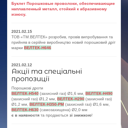
Буклет Порошковые проволоки, обеспечивающие
наплавленный металл, стойкий к абразивному
износу.
2021.02.15
ТОВ «ТМ.ВЕЛТЕК» розробив, провів випробування та
прийняв в серійне виробництво новий порошковий дріт
марки
ВЕЛТЕК-Н646
2021.02.12
Акції та спеціальні
пропозиції
Порошкові дроти
ВЕЛТЕК-Н540
(захисний газ) Ø1,6 мм,
ВЕЛТЕК-Н490
(захисний газ) Ø1,2 мм,
ВЕЛТЕК-Н290
(захисний газ)
Ø1,2 мм,
ВЕЛТЕК-Н350-РМ
(захисний газ) Ø1,6 мм,
ВЕЛТЕК-Н630
(самозахищена) Ø2,0 мм
є в наявностя
та продаються
зі знижкою
!