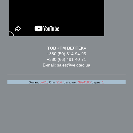
ТОВ «ТМ ВЕЛТЕК»
+380 (50) 314-94-95
+380 (66) 491-40-71
E-mail: sales@veldtec.ua
Хости:
5701,
Хіти:
914,
Загалом:
3994186
Зараз:
1