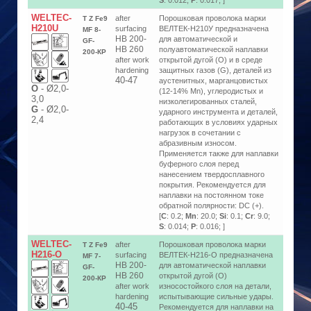
S
: 0.012;
P
: 0.017; ]
WELTEC-
after
Порошковая проволока марки
T Z Fe9
H210U
surfacing
ВЕЛТЕК-Н210У предназначена
MF 8-
HB 200-
для автоматической и
GF-
HB 260
полуавтоматической наплавки
200-КР
after work
открытой дугой (O) и в среде
hardening
защитных газов (G), деталей из
40-47
аустенитных, марганцовистых
О
-
Ø2,0-
(12-14% Mn), углеродистых и
3,0
низколегированных сталей,
G
-
Ø2,0-
ударного инструмента и деталей,
2,4
работающих в условиях ударных
нагрузок в сочетании с
абразивным износом.
Применяется также для наплавки
буферного слоя перед
нанесением твердосплавного
покрытия. Рекомендуется для
наплавки на постоянном токе
обратной полярности: DC (+).
[
C
: 0.2;
Mn
: 20.0;
Si
: 0.1;
Cr
: 9.0;
S
: 0.014;
P
: 0.016; ]
WELTEC-
after
Порошковая проволока марки
T Z Fe9
H216-O
surfacing
ВЕЛТЕК-Н216-О предназначена
MF 7-
HB 200-
для автоматической наплавки
GF-
HB 260
открытой дугой (О)
200-КP
after work
износостойкого слоя на детали,
hardening
испытывающие сильные удары.
40-45
Рекомендуется для наплавки на