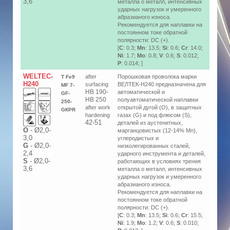
3,6
металла о металл, интенсивных
ударных нагрузок и умеренного
абразианого износа.
Рекомендуется для наплавки на
постоянном токе обратной
полярности: DC (+).
[
C
: 0.3;
Mn
: 13.5;
Si
: 0.6;
Cr
: 14.0;
Ni
: 1.7;
Mo
: 0.8;
V
: 0.6;
S
: 0.012;
P
: 0.014; ]
WELTEC-
after
Порошковая проволока марки
T Fe9
H240
surfacing
ВЕЛТЕК-Н240 предназначена для
MF 7-
HB 190-
автоматической и
GF-
HB 250
полуавтоматической наплавки
250-
after work
открытой дугой (O), в защитных
GКPR
hardening
газах (G) и под флюсом (S),
42-51
деталей из аустенитных,
О
-
Ø2,0-
марганцовистых (12-14% Mn),
3,0
углеродистых и
G
-
Ø2,0-
низколегированных сталей,
2,4
ударного инструмента и деталей,
S
-
Ø2,0-
работающих в условиях трения
3,6
металла о металл, интенсивных
ударных нагрузок и умеренного
абразианого износа.
Рекомендуется для наплавки на
постоянном токе обратной
полярности: DC (+).
[
C
: 0.3;
Mn
: 13.5;
Si
: 0.6;
Cr
: 15.5;
Ni
: 1.9;
Mo
: 1.2;
V
: 0.6;
S
: 0.010;