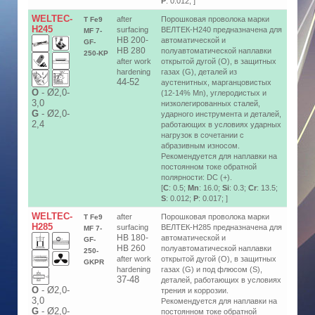
P
: 0.012; ]
WELTEC-
after
Порошковая проволока марки
T Fe9
H245
surfacing
ВЕЛТЕК-Н240 предназначена для
MF 7-
HB 200-
автоматической и
GF-
HB 280
полуавтоматической наплавки
250-KP
after work
открытой дугой (O), в защитных
hardening
газах (G), деталей из
44-52
аустенитных, марганцовистых
О
-
Ø2,0-
(12-14% Mn), углеродистых и
3,0
низколегированных сталей,
G
-
Ø2,0-
ударного инструмента и деталей,
2,4
работающих в условиях ударных
нагрузок в сочетании с
абразивным износом.
Рекомендуется для наплавки на
постоянном токе обратной
полярности: DC (+).
[
C
: 0.5;
Mn
: 16.0;
Si
: 0.3;
Cr
: 13.5;
S
: 0.012;
P
: 0.017; ]
WELTEC-
after
Порошковая проволока марки
T Fe9
H285
surfacing
ВЕЛТЕК-Н285 предназначена для
MF 7-
HB 180-
автоматической и
GF-
HB 260
полуавтоматической наплавки
250-
after work
открытой дугой (O), в защитных
GKPR
hardening
газах (G) и под флюсом (S),
37-48
деталей, работающих в условиях
О
-
Ø2,0-
трения и коррозии.
3,0
Рекомендуется для наплавки на
G
-
Ø2,0-
постоянном токе обратной