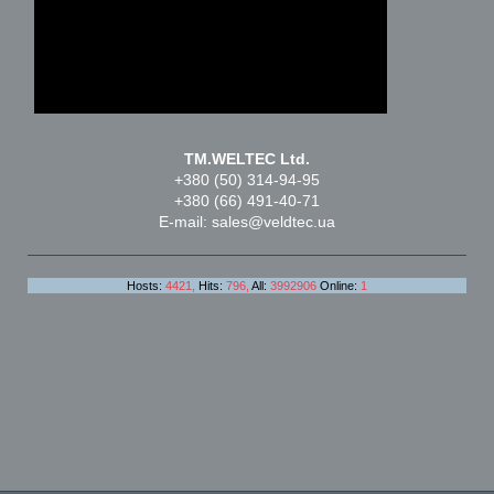
TM.WELTEC Ltd.
+380 (50) 314-94-95
+380 (66) 491-40-71
E-mail: sales@veldtec.ua
Hosts:
4421,
Hits:
796,
All:
3992906
Online:
1