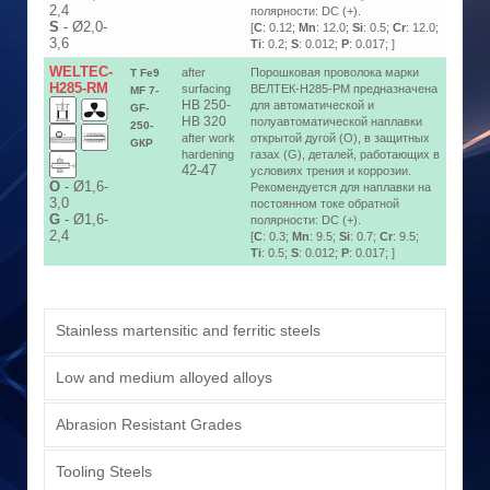
2,4
полярности: DC (+).
S
-
Ø2,0-
[
C
: 0.12;
Mn
: 12.0;
Si
: 0.5;
Cr
: 12.0;
3,6
Ti
: 0.2;
S
: 0.012;
P
: 0.017; ]
WELTEC-
after
Порошковая проволока марки
T Fe9
H285-RM
surfacing
ВЕЛТЕК-Н285-РМ предназначена
MF 7-
HB 250-
для автоматической и
GF-
HB 320
полуавтоматической наплавки
250-
after work
открытой дугой (O), в защитных
GКP
hardening
газах (G), деталей, работающих в
42-47
условиях трения и коррозии.
О
-
Ø1,6-
Рекомендуется для наплавки на
3,0
постоянном токе обратной
G
-
Ø1,6-
полярности: DC (+).
2,4
[
C
: 0.3;
Mn
: 9.5;
Si
: 0.7;
Cr
: 9.5;
Ti
: 0.5;
S
: 0.012;
P
: 0.017; ]
Stainless martensitic and ferritic steels
Low and medium alloyed alloys
Abrasion Resistant Grades
Tooling Steels