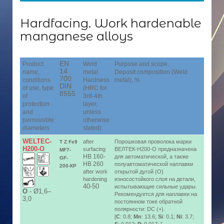
Hardfacing. Work hardenable
manganese alloys
EN
Product
Weld
Purpose and scope.
14
name,
metal
Deposit composition (Weld
700
conditions
Hardness
metal), %
DIN
of use, type
(HRC for
8555
of
3rd-4th
protection
layer,
and
unless
permissible
otherwise
diameters
stated)
WELTEC-
after
Порошковая проволока марки
T Z Fe9
H200-O
surfacing
ВЕЛТЕК-Н200-О предназначена
MF7-
HB 160-
для автоматической, а также
GF-
HB 260
полуавтоматической наплавки
200-КP
after work
открытой дугой (О)
hardening
износостойкого слоя на детали,
40-50
испытывающие сильные удары.
О
-
Ø1,6–
Рекомендуется для наплавки на
3,0
постоянном токе обратной
полярности: DC (+).
[
C
: 0.8;
Mn
: 13.6;
Si
: 0.1;
Ni
: 3.7;