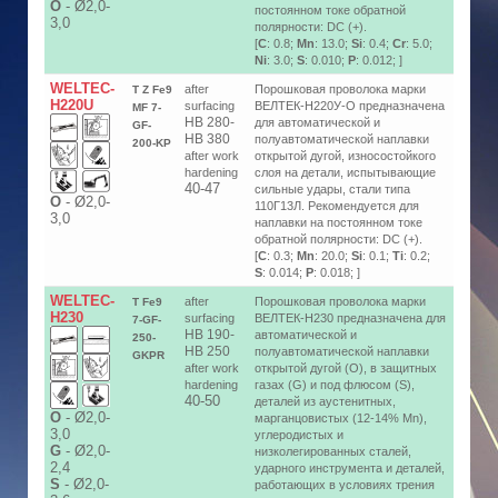
О
-
Ø2,0-
постоянном токе обратной
3,0
полярности: DC (+).
[
C
: 0.8;
Mn
: 13.0;
Si
: 0.4;
Cr
: 5.0;
Ni
: 3.0;
S
: 0.010;
P
: 0.012; ]
WELTEC-
after
Порошковая проволока марки
T Z Fe9
H220U
surfacing
ВЕЛТЕК-Н220У-О предназначена
MF 7-
HB 280-
для автоматической и
GF-
HB 380
полуавтоматической наплавки
200-KP
after work
открытой дугой, износостойкого
hardening
слоя на детали, испытывающие
40-47
сильные удары, стали типа
О
-
Ø2,0-
110Г13Л. Рекомендуется для
3,0
наплавки на постоянном токе
обратной полярности: DC (+).
[
C
: 0.3;
Mn
: 20.0;
Si
: 0.1;
Ti
: 0.2;
S
: 0.014;
P
: 0.018; ]
WELTEC-
after
Порошковая проволока марки
T Fe9
H230
surfacing
ВЕЛТЕК-Н230 предназначена для
7-GF-
HB 190-
автоматической и
250-
HB 250
полуавтоматической наплавки
GKPR
after work
открытой дугой (O), в защитных
hardening
газах (G) и под флюсом (S),
40-50
деталей из аустенитных,
О
-
Ø2,0-
марганцовистых (12-14% Mn),
3,0
углеродистых и
G
-
Ø2,0-
низколегированных сталей,
2,4
ударного инструмента и деталей,
S
-
Ø2,0-
работающих в условиях трения